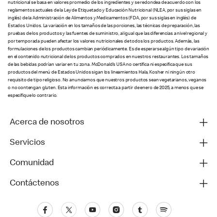
nutricional se basa en valores promedio de los ingredientes y se redondea de acuerdo con los
reglamentos actuales de la Ley de Etiquetado y Educación Nutricional (NLEA, por sus siglas en
inglés) de la Administración de Alimentos y Medicamentos (FDA, por sus siglas en inglés) de
Estados Unidos. La variación en los tamaños de las porciones, las técnicas de preparación, las
pruebas de los productos y las fuentes de suministro, al igual que las diferencias a nivel regional y
por temporada pueden afectar los valores nutricionales de todos los productos. Además, las
formulaciones de los productos cambian periódicamente. Es de esperarse algún tipo de variación
en el contenido nutricional de los productos comprados en nuestros restaurantes. Los tamaños
de las bebidas podrían variar en tu zona. McDonald’s USA no certifica ni especifica que sus
productos del menú de Estados Unidos sigan los lineamientos Hala, Kosher ni ningún otro
requisito de tipo religioso. No anunciamos que nuestros productos sean vegetarianos, veganos
o no contengan gluten. Esta información es correcta a partir de enero de 2025, a menos que se
especifique lo contrario.
Acerca de nosotros
Servicios
Comunidad
Contáctenos