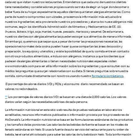
cada vez que visitan nuestros restaurantes. Entendemos que cada uno de nuestros clientes
tiene necesidades y consideraciones propias cuando se trata de elegir un lugar donde comer o
beber fuera de su hogar, especialmente aquellos clientes que tienen alergias alimentarias. Como
parte de nuestro compromiso con ustedes, proveemos la información más actual sobre
nuestros ingredientes; esta proviene de nuestros proveedores y abarca los nueve alérgenos más
comunes, según los identifica la Administración de Alimentos y Medicamentos de EE. UU.
(huevos, lácteos, trigo, soja, maníes, nueves, pescado, mariscos y sesame). De esta manera,
nuestros clientes con alergias alimentarias pueden escoger sus alimentos de manera informada.
Sin embargo, queremos que sepan que, a pesar de tomar las precauciones necesarias, las
operaciones normales de la cocina pueden hacer que se compartan las áreas de cocción y
preparación, los equipos y utensilios, y existe la posibilidad de que tu comida entre en contacto
con otros productos alimenticios, e incluso con alérgenos. Instamos a que los clientes que
padecen de alergias alimentarias o tienen necesidades nutricionales especiales visiten
www.mcdonalds.com para ver allí la información sobre los ingredientes y que consulten con su
médico las preguntas que surjan relacionadas con su dieta. Si tienes preguntas sobre nuestra
comida, comunícate directamente con nosotros usando nuestro
formulario contáctanos
.
El porcentaje de valores diarios (VD) y RDIs y el consumo diario recomendado se basan en
valores no redondeados.
**
Los porcentajes de valores diarios (VD) se basan en una dieta de 2,000 calorías. Los valores
diarios varían según las necesidades calóricas de cada persona.
La información nutricional en este sitio web resulta de pruebas realizadas en laboratorios
acreditados, recursos informativos publicados o información provista por los proveedores de
McDonald’s. La información nutricional se basa en las formulaciones estándares de los productos
y los tamaños de las porciones. Las calorías de las bebidas de fuente se basan en los niveles de
llenado estándares sin hielo. Si usas la fuente de auto servicio del restaurante para tu orden de
bebida, lee el cartel ahí colocado para saber las calorías de tu bebida sin hielo. Toda la información