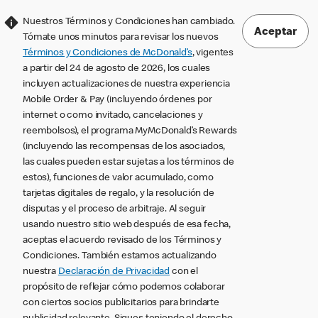
Nuestros Términos y Condiciones han cambiado.
Aceptar
Tómate unos minutos para revisar los nuevos
Términos y Condiciones de McDonald’s
, vigentes
a partir del 24 de agosto de 2026, los cuales
incluyen actualizaciones de nuestra experiencia
Mobile Order & Pay (incluyendo órdenes por
internet o como invitado, cancelaciones y
reembolsos), el programa MyMcDonald’s Rewards
(incluyendo las recompensas de los asociados,
las cuales pueden estar sujetas a los términos de
estos), funciones de valor acumulado, como
tarjetas digitales de regalo, y la resolución de
disputas y el proceso de arbitraje. Al seguir
usando nuestro sitio web después de esa fecha,
aceptas el acuerdo revisado de los Términos y
Condiciones. También estamos actualizando
nuestra
Declaración de Privacidad
con el
propósito de reflejar cómo podemos colaborar
con ciertos socios publicitarios para brindarte