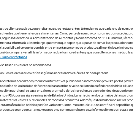
estros clientes cada vez que visitan nuestros restaurantes. Entendemos que cada uno de nuestro
os clientes que tienen alergias alimentarias. Como parte de nuestro compromiso con ustedes, pr
egún los identifica la Administración de Alimentos y Medicamentos de EE. UU. (huevos, lácteos,
e manera informada. Sin embargo, queremos que sepan que, a pesar de tomar las precauciones ne
te la posibilidad de que tu comida entre en contacto con otros productos alimenticios, e incluso 
alds.com para ver allí la información sobre los ingredientes y que consulten con su médico las 
ulario contáctanos
.
o se basan en valores no redondeados.
ías. Los valores diarios varían según las necesidades calóricas de cada persona.
 laboratorios acreditados, recursos informativos publicados o información provista por los prove
alorías de las bebidas de fuente se basan en los niveles de llenado estándares sin hielo. Si usas 
nformación nutricional se basa en valores promedio de los ingredientes y se redondea de acuerdo c
tos (FDA, por sus siglas en inglés) de Estados Unidos. La variación en los tamaños de las porcione
den afectar los valores nutricionales de todos los productos. Además, las formulaciones de los pr
os tamaños de las bebidas podrían variar en tu zona. McDonald’s USA no certifica ni especifica 
 productos sean vegetarianos, veganos o no contengan gluten. Esta información es correcta a part