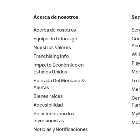
Acerca de nosotros
Ser
Acerca de nosotros
Ser
Equipo de Liderazgo
Com
Aso
Nuestros Valores
Wi-
Franchising info
Pla
Impacto Económico en
Estados Unidos
Mob
Retirada Del Mercado &
Lo 
Alertas
Mer
Bienes raíces
Cen
Accesibilidad
Fam
Relaciones con los
MyM
Inversionistas
Mc
Noticias y Notificaciones