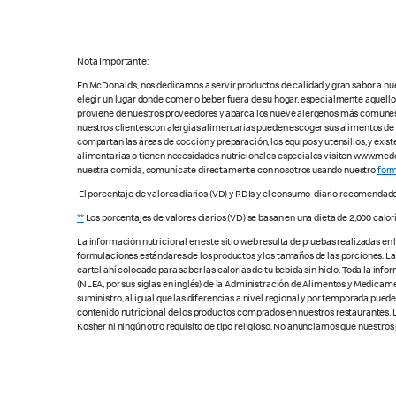
Nota Importante:
En McDonald’s, nos dedicamos a servir productos de calidad y gran sabor a nu
elegir un lugar donde comer o beber fuera de su hogar, especialmente aquell
proviene de nuestros proveedores y abarca los nueve alérgenos más comunes, s
nuestros clientes con alergias alimentarias pueden escoger sus alimentos d
compartan las áreas de cocción y preparación, los equipos y utensilios, y exis
alimentarias o tienen necesidades nutricionales especiales visiten www.mcdon
nuestra comida, comunícate directamente con nosotros usando nuestro
form
El porcentaje de valores diarios (VD) y RDIs y el consumo diario recomendad
**
Los porcentajes de valores diarios (VD) se basan en una dieta de 2,000 calor
La información nutricional en este sitio web resulta de pruebas realizadas en
formulaciones estándares de los productos y los tamaños de las porciones. Las c
cartel ahí colocado para saber las calorías de tu bebida sin hielo. Toda la i
(NLEA, por sus siglas en inglés) de la Administración de Alimentos y Medicamen
suministro, al igual que las diferencias a nivel regional y por temporada pue
contenido nutricional de los productos comprados en nuestros restaurantes. L
Kosher ni ningún otro requisito de tipo religioso. No anunciamos que nuestros