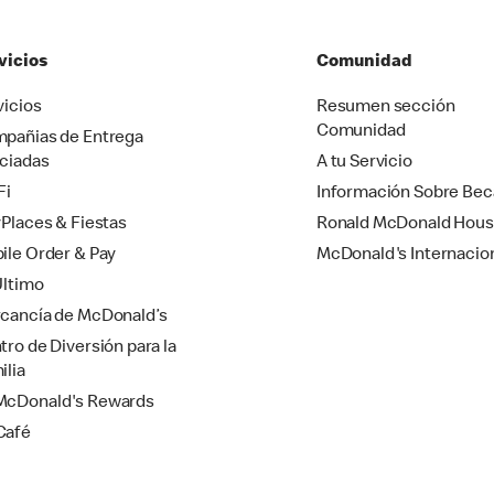
vicios
Comunidad
vicios
Resumen sección
Comunidad
pañias de Entrega
ciadas
A tu Servicio
Fi
Información Sobre Bec
yPlaces & Fiestas
Ronald McDonald Hou
ile Order & Pay
McDonald's Internacio
Último
cancía de McDonald’s
tro de Diversión para la
ilia
cDonald's Rewards
Café