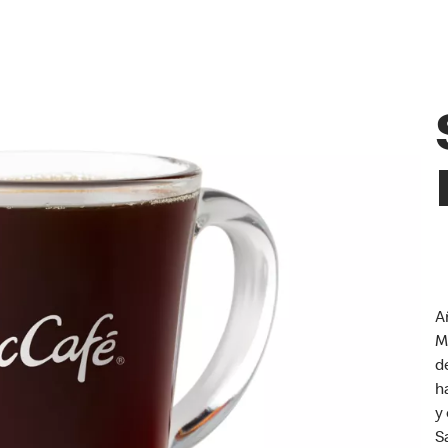
A
M
d
h
y
S