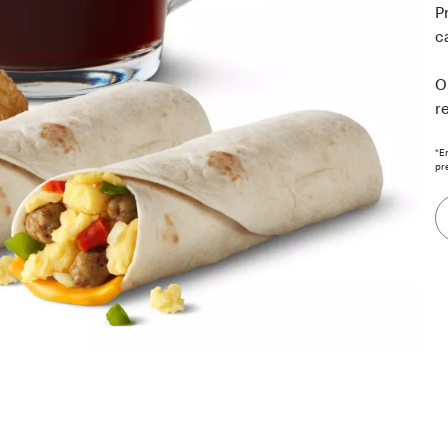
P
c
O
r
*E
pr