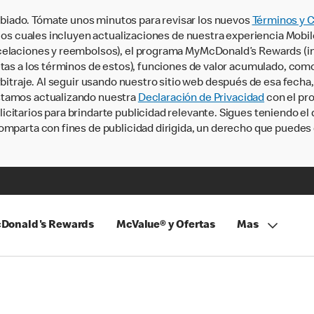
iado. Tómate unos minutos para revisar los nuevos
Términos y 
, los cuales incluyen actualizaciones de nuestra experiencia Mobi
ncelaciones y reembolsos), el programa MyMcDonald’s Rewards (
tas a los términos de estos), funciones de valor acumulado, como 
rbitraje. Al seguir usando nuestro sitio web después de esa fecha
stamos actualizando nuestra
Declaración de Privacidad
con el pro
citarios para brindarte publicidad relevante. Sigues teniendo el
omparta con fines de publicidad dirigida, un derecho que puedes 
Donald's Rewards
McValue® y Ofertas
Mas