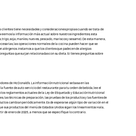
s clientes tiene necesidades y consideraciones propias cuando se trata de
oveemos la información más actual sobre nuestros ingredientes; esta
 trigo, soja, maníes, nueves, pescado, mariscos y sesame). De esta manera,
cesarias, las operaciones normales de la cocina pueden hacer que se
con alérgenos. Instamos a que los clientes que padecen de alergias
preguntas que surjan relacionadas con su dieta. Si tienes preguntas sobre
edores de McDonald’s. La información nutricional se basa en las
la fuente de auto servicio del restaurante para tu orden de bebida, lee el
on los reglamentos actuales de la Ley de Etiquetado y Educación Nutricional
s, las técnicas de preparación, las pruebas de los productos y las fuentes de
oductos cambian periódicamente. Es de esperarse algún tipo de variación en el
que sus productos del menú de Estados Unidos sigan los lineamientos Hala,
ir de enero de 2025, a menos que se especifique lo contrario.