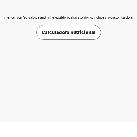
The nutrition facts above and in the Nutrition Calculator do not include any customizations.
Calculadora nutricional