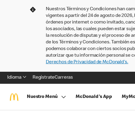
Nuestros Términos y Condiciones han camb
vigentes a partir del 24 de agosto de 2026
órdenes por internet o como invitado, ca
los asociados, las cuales pueden estar suje
la resolución de disputas y el proceso de a
de los Términos y Condiciones. También e
podemos colaborar con ciertos socios publi
autorizar que tu información personal se c
Derechos de Privacidad de McDonald’s.
Idioma
Regístrate
Carreras
Nuestro Menú
McDonald's App
MyMc