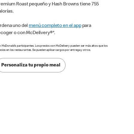
remium Roast pequeño y Hash Browns tiene 755
alorías.
rdena uno del
menú completo en el app
para
ecoger o con McDelivery®*.
n McDonald’s participantes. Los precios con McDelivery pueden ser más altos que los
ecios en los restaurantes. Se pueden aplicar cargos por entrega y otros.
Personaliza tu propio meal