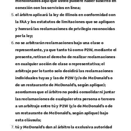
mencionados aquí que usted pudiere haber suscrito en
conexión con los servicios en línea;
el árbitro aplicará la ley de Illinois en conformidad con
la FAA y los estatutos de limitaciones que se apliquen
y honrará las reclamaciones de privilegio reconocidas
por la ley;
no se arbitrarán reclamaciones bajo una clase o
representante, ya que tanto tú como P2W, mediante el
presente, retiran el derecho de realizar reclamaciones
en cualquier acción de clase o representativa; el
arbitraje por lo tanto solo decidirá las reclamaciones
individuales tuyas y las de P2W (y/o de McDonald’s o
de un restaurante de McDonald’s, según aplique);
acordamos que el árbitro no podrá consolidar ni juntar
las reclamaciones de cualquier otra persona o tercero
a un arbitraje entre tú y P2W (y/o de McDonald’s o de
un restaurante de McDonald’s, según aplique) bajo
esta cláusula;
tú y McDonald’s dan al árbitro la exclusiva autoridad