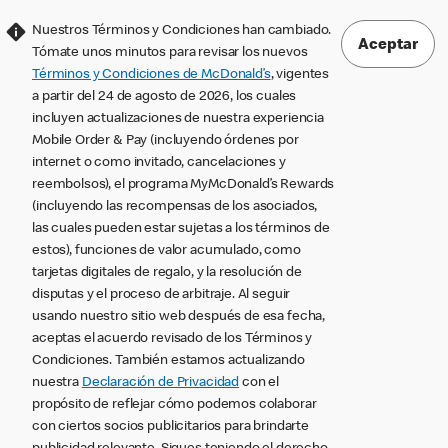
Nuestros Términos y Condiciones han cambiado.
Aceptar
Tómate unos minutos para revisar los nuevos
Términos y Condiciones de McDonald’s
, vigentes
a partir del 24 de agosto de 2026, los cuales
incluyen actualizaciones de nuestra experiencia
Mobile Order & Pay (incluyendo órdenes por
internet o como invitado, cancelaciones y
reembolsos), el programa MyMcDonald’s Rewards
(incluyendo las recompensas de los asociados,
las cuales pueden estar sujetas a los términos de
estos), funciones de valor acumulado, como
tarjetas digitales de regalo, y la resolución de
disputas y el proceso de arbitraje. Al seguir
usando nuestro sitio web después de esa fecha,
aceptas el acuerdo revisado de los Términos y
Condiciones. También estamos actualizando
nuestra
Declaración de Privacidad
con el
propósito de reflejar cómo podemos colaborar
con ciertos socios publicitarios para brindarte