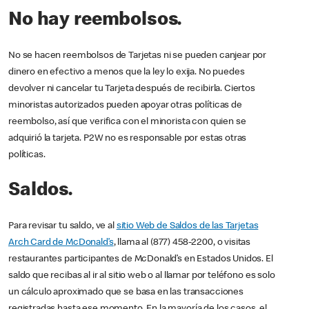
No hay reembolsos.
No se hacen reembolsos de Tarjetas ni se pueden canjear por
dinero en efectivo a menos que la ley lo exija. No puedes
devolver ni cancelar tu Tarjeta después de recibirla. Ciertos
minoristas autorizados pueden apoyar otras políticas de
reembolso, así que verifica con el minorista con quien se
adquirió la tarjeta. P2W no es responsable por estas otras
políticas.
Saldos.
Para revisar tu saldo, ve al
sitio Web de Saldos de las Tarjetas
Arch Card de McDonald’s
, llama al (877) 458-2200, o visitas
restaurantes participantes de McDonald’s en Estados Unidos. El
saldo que recibas al ir al sitio web o al llamar por teléfono es solo
un cálculo aproximado que se basa en las transacciones
registradas hasta ese momento. En la mayoría de los casos, el