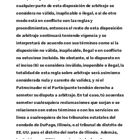
cualquier parte de esta disposición de arbitraje se
considera no válida, inaplicable o ilegal, o si de otro
modo está en conflicto con las reglas y
procedimientos, entonces el resto de esta disposición
de arbitraje continuará teniendo vigencia y se
interpretará de acuerdo con sus términos como si la
disposición no válida, inaplicable, ilegal o en conflicto
no estuviese incluida. No obstante, si lo dispuesto en
el inciso (6) se considera inválido, inoponible o ilegal, la
totalidad de esta regla sobre arbitraje será asimismo
considerada nula y carente de validez, y ni el
Patrocinador ni el Participante tendrán derecho a
someter su disputa a arbitraje. En tal caso, tú acuerdas
someter cualesquiera reclamaciones que surjan o se
relacionen con estos términos o con los servicios en
línea a cualesquiera de los tribunales estatales del
condado de DuPage, Illinois, o al tribunal de distrito de
EE. UU. para el distrito del norte de Illinois. Además,