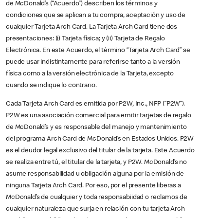
de McDonald’s (“Acuerdo”) describen los términos y
condiciones que se aplican a tu compra, aceptación y uso de
cualquier Tarjeta Arch Card. La Tarjeta Arch Card tiene dos
presentaciones: (i) Tarjeta física; y (ii) Tarjeta de Regalo
Electrónica. En este Acuerdo, el término “Tarjeta Arch Card” se
puede usar indistintamente para referirse tanto a la versión
física como a la versión electrónica de la Tarjeta, excepto
cuando se indique lo contrario.
Cada Tarjeta Arch Card es emitida por P2W, Inc., NFP (“P2W”).
P2W es una asociación comercial para emitir tarjetas de regalo
de McDonald’s y es responsable del manejo y mantenimiento
del programa Arch Card de McDonald’s en Estados Unidos. P2W
es el deudor legal exclusivo del titular de la tarjeta. Este Acuerdo
se realiza entre tú, el titular de la tarjeta, y P2W. McDonald’s no
asume responsabilidad u obligación alguna por la emisión de
ninguna Tarjeta Arch Card. Por eso, por el presente liberas a
McDonald’s de cualquier y toda responsabiidad o reclamos de
cualquier naturaleza que surja en relación con tu tarjeta Arch