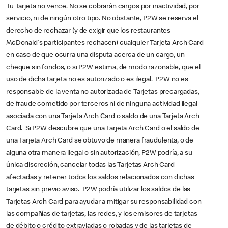
Tu Tarjeta no vence. No se cobrarán cargos por inactividad, por
servicio, ni de ningún otro tipo. No obstante, P2W se reserva el
derecho de rechazar (y de exigir que los restaurantes
McDonald's participantes rechacen) cualquier Tarjeta Arch Card
en caso de que ocurra una disputa acerca de un cargo, un
cheque sin fondos, o si P2W estima, de modo razonable, que el
uso de dicha tarjeta no es autorizado o es ilegal. P2W no es
responsable de la venta no autorizada de Tarjetas precargadas,
de fraude cometido por terceros ni de ninguna actividad ilegal
asociada con una Tarjeta Arch Card o saldo de una Tarjeta Arch
Card. Si P2W descubre que una Tarjeta Arch Card o el saldo de
una Tarjeta Arch Card se obtuvo de manera fraudulenta, o de
alguna otra manera ilegal o sin autorización, P2W podría, a su
única discreción, cancelar todas las Tarjetas Arch Card
afectadas y retener todos los saldos relacionados con dichas
tarjetas sin previo aviso. P2W podría utilizar los saldos de las
Tarjetas Arch Card para ayudar a mitigar su responsabilidad con
las compañías de tarjetas, las redes, y los emisores de tarjetas
de débito o crédito extraviadas o robadas y de las tarjetas de