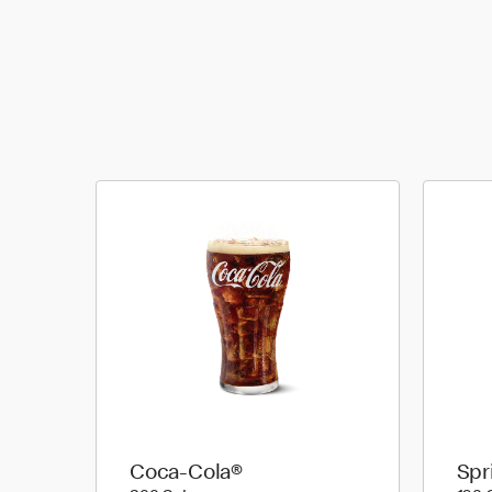
Coca-Cola®
Spr