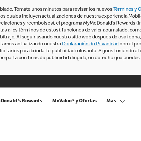
iado. Tómate unos minutos para revisar los nuevos
Términos y 
, los cuales incluyen actualizaciones de nuestra experiencia Mobi
ncelaciones y reembolsos), el programa MyMcDonald’s Rewards (
tas a los términos de estos), funciones de valor acumulado, como 
rbitraje. Al seguir usando nuestro sitio web después de esa fecha
stamos actualizando nuestra
Declaración de Privacidad
con el pro
citarios para brindarte publicidad relevante. Sigues teniendo el
omparta con fines de publicidad dirigida, un derecho que puedes 
Donald's Rewards
McValue® y Ofertas
Mas