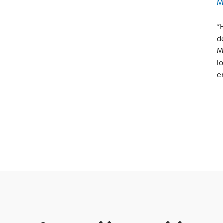
M
*
d
M
l
e