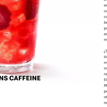
D
e
c
c
b
p
a
m
¿
t
m
m
r
E
M
p
o
n