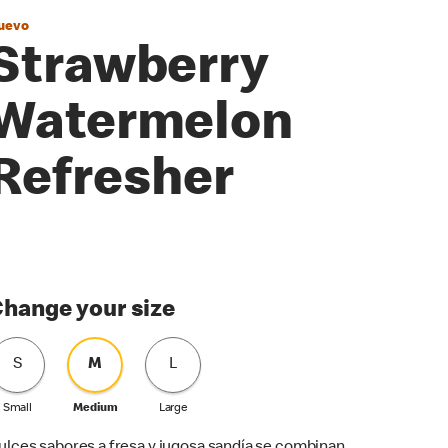
uevo
Strawberry
Watermelon
Refresher
hange your size
S
M
L
Small
Medium
Large