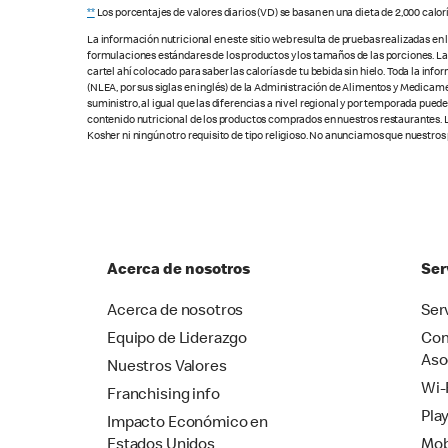
**
Los porcentajes de valores diarios (VD) se basan en una dieta de 2,000 calor
La información nutricional en este sitio web resulta de pruebas realizadas en
formulaciones estándares de los productos y los tamaños de las porciones. Las c
cartel ahí colocado para saber las calorías de tu bebida sin hielo. Toda la i
(NLEA, por sus siglas en inglés) de la Administración de Alimentos y Medicamen
suministro, al igual que las diferencias a nivel regional y por temporada pue
contenido nutricional de los productos comprados en nuestros restaurantes. L
Kosher ni ningún otro requisito de tipo religioso. No anunciamos que nuestros
Acerca de nosotros
Ser
Acerca de nosotros
Ser
Equipo de Liderazgo
Com
Aso
Nuestros Valores
Wi-
Franchising info
Pla
Impacto Económico en
Estados Unidos
Mob