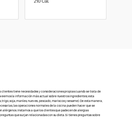
210 Cal.
210 Cal.
s clientes tiene necesidades y consideraciones propias cuando se trata de
oveemos la información más actual sobre nuestros ingredientes; esta
 trigo, soja, maníes, nueves, pescado, mariscos y sesame). De esta manera,
cesarias, las operaciones normales de la cocina pueden hacer que se
con alérgenos. Instamos a que los clientes que padecen de alergias
preguntas que surjan relacionadas con su dieta. Si tienes preguntas sobre