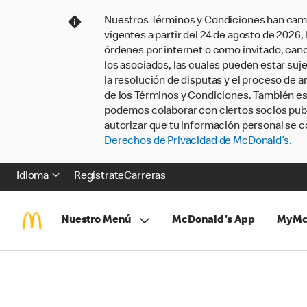
Nuestros Términos y Condiciones han camb
vigentes a partir del 24 de agosto de 2026
órdenes por internet o como invitado, ca
los asociados, las cuales pueden estar suje
la resolución de disputas y el proceso de a
de los Términos y Condiciones. También e
podemos colaborar con ciertos socios publi
autorizar que tu información personal se c
Derechos de Privacidad de McDonald’s.
Idioma
Regístrate
Carreras
Nuestro Menú
McDonald's App
MyMc