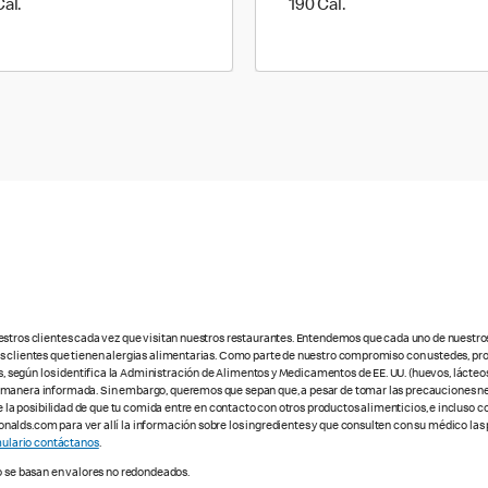
190 Cal.
190 Cal.
Cal.
190 Cal.
estros clientes cada vez que visitan nuestros restaurantes. Entendemos que cada uno de nuestro
os clientes que tienen alergias alimentarias. Como parte de nuestro compromiso con ustedes, pr
egún los identifica la Administración de Alimentos y Medicamentos de EE. UU. (huevos, lácteos,
e manera informada. Sin embargo, queremos que sepan que, a pesar de tomar las precauciones ne
te la posibilidad de que tu comida entre en contacto con otros productos alimenticios, e incluso 
alds.com para ver allí la información sobre los ingredientes y que consulten con su médico las 
ulario contáctanos
.
o se basan en valores no redondeados.