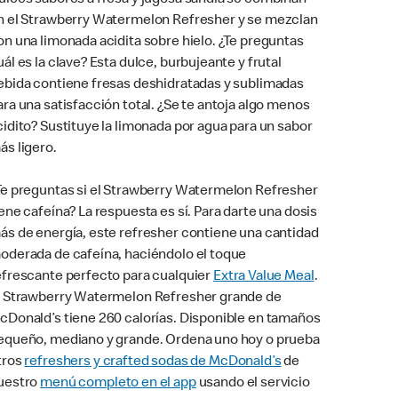
ulces sabores a fresa y jugosa sandía se combinan
n el Strawberry Watermelon Refresher y se mezclan
on una limonada acidita sobre hielo. ¿Te preguntas
uál es la clave? Esta dulce, burbujeante y frutal
ebida contiene fresas deshidratadas y sublimadas
ara una satisfacción total. ¿Se te antoja algo menos
cidito? Sustituye la limonada por agua para un sabor
ás ligero.
Te preguntas si el Strawberry Watermelon Refresher
iene cafeína? La respuesta es sí. Para darte una dosis
ás de energía, este refresher contiene una cantidad
oderada de cafeína, haciéndolo el toque
efrescante perfecto para cualquier
Extra Value Meal
.
l Strawberry Watermelon Refresher grande de
cDonald’s tiene 260 calorías. Disponible en tamaños
equeño, mediano y grande. Ordena uno hoy o prueba
tros
refreshers y crafted sodas de McDonald’s
de
uestro
menú completo en el app
usando el servicio