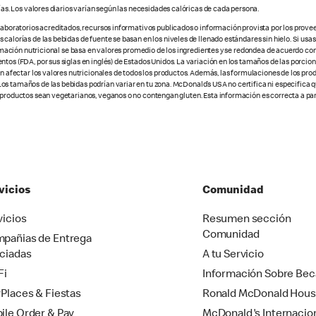
ías. Los valores diarios varían según las necesidades calóricas de cada persona.
 laboratorios acreditados, recursos informativos publicados o información provista por los prove
alorías de las bebidas de fuente se basan en los niveles de llenado estándares sin hielo. Si usas 
nformación nutricional se basa en valores promedio de los ingredientes y se redondea de acuerdo c
tos (FDA, por sus siglas en inglés) de Estados Unidos. La variación en los tamaños de las porcione
den afectar los valores nutricionales de todos los productos. Además, las formulaciones de los pr
os tamaños de las bebidas podrían variar en tu zona. McDonald’s USA no certifica ni especifica 
 productos sean vegetarianos, veganos o no contengan gluten. Esta información es correcta a part
vicios
Comunidad
vicios
Resumen sección
Comunidad
pañias de Entrega
ciadas
A tu Servicio
Fi
Información Sobre Bec
yPlaces & Fiestas
Ronald McDonald Hou
ile Order & Pay
McDonald's Internacio