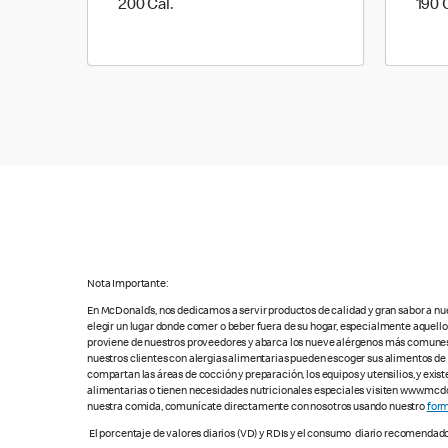
200 Cal.
200 Cal.
190 
Nota Importante:
En McDonald’s, nos dedicamos a servir productos de calidad y gran sabor a nu
elegir un lugar donde comer o beber fuera de su hogar, especialmente aquell
proviene de nuestros proveedores y abarca los nueve alérgenos más comunes, s
nuestros clientes con alergias alimentarias pueden escoger sus alimentos d
compartan las áreas de cocción y preparación, los equipos y utensilios, y exis
alimentarias o tienen necesidades nutricionales especiales visiten www.mcdon
nuestra comida, comunícate directamente con nosotros usando nuestro
form
El porcentaje de valores diarios (VD) y RDIs y el consumo diario recomendad