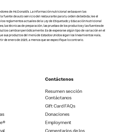
edores de McDonald’s. La información nutricional se basa en las
la fuente de auto servicio del restaurante para tu orden de bebida, lee el
on los reglamentos actuales de la Ley de Etiquetado y Educación Nutricional
s, las técnicas de preparación, las pruebas de los productos y las fuentes de
oductos cambian periódicamente. Es de esperarse algún tipo de variación en el
que sus productos del menú de Estados Unidos sigan los lineamientos Hala,
ir de enero de 2025, a menos que se especifique lo contrario.
Contáctenos
Resumen sección
Contáctanos
Gift Card FAQs
as
Donaciones
se®
Employment
nal
Comentarios de los