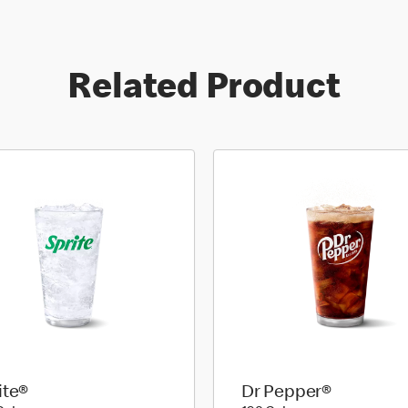
Related Product
ite®
Dr Pepper®