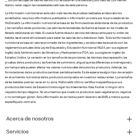
**
Los porcentajes de valores diarios (VD) se basan en una dieta de 2,000 calorías. Los valores
diarios varían según las necesidades calóricas de cada persona.
La información nutricional en este sitio web resulta de pruebas realizadas en laboratorios
acreditados, recursos informativos publicados o información provista por los proveedores de
McDonald’s. La información nutricional se basa en las formulaciones estándares de los productos
y los tamaños de las porciones. Las calorías de las bebidas de fuente se basan en los niveles de
llenado estándares sin hielo. Si usas la fuente de auto servicio del restaurante para tu orden de
bebida, lee el cartel ahí colocado para saber las calorías de tu bebida sin hielo. Toda la información
nutricional se basa en valores promedio de los ingredientes y se redondea de acuerdo con los
reglamentos actuales de la Ley de Etiquetado y Educación Nutricional (NLEA, por sus siglas en
inglés) de la Administración de Alimentos y Medicamentos (FDA, por sus siglas en inglés) de
Estados Unidos. La variación en los tamaños de las porciones, las técnicas de preparación, las
pruebas de los productos y las fuentes de suministro, al igual que las diferencias a nivel regional y
por temporada pueden afectar los valores nutricionales de todos los productos. Además, las
formulaciones de los productos cambian periódicamente. Es de esperarse algún tipo de variación
en el contenido nutricional de los productos comprados en nuestros restaurantes. Los tamaños
de las bebidas podrían variar en tu zona. McDonald’s USA no certifica ni especifica que sus
productos del menú de Estados Unidos sigan los lineamientos Hala, Kosher ni ningún otro
requisito de tipo religioso. No anunciamos que nuestros productos sean vegetarianos, veganos
o no contengan gluten. Esta información es correcta a partir de enero de 2025, a menos que se
especifique lo contrario.
Acerca de nosotros
Servicios