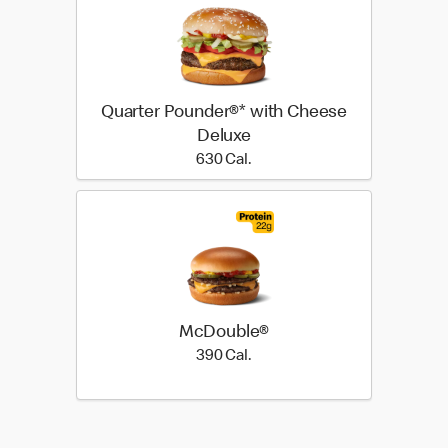
Quarter Pounder®* with Cheese
Deluxe
630 Cal.
630 Cal.
McDouble®
390 Cal.
390 Cal.