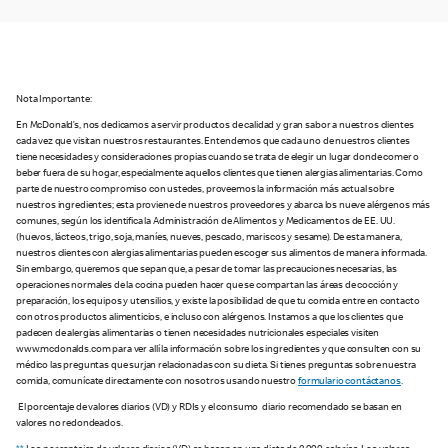
Nota Importante:
En McDonald’s, nos dedicamos a servir productos de calidad y gran sabor a nuestros clientes
cada vez que visitan nuestros restaurantes. Entendemos que cada uno de nuestros clientes
tiene necesidades y consideraciones propias cuando se trata de elegir un lugar donde comer o
beber fuera de su hogar, especialmente aquellos clientes que tienen alergias alimentarias. Como
parte de nuestro compromiso con ustedes, proveemos la información más actual sobre
nuestros ingredientes; esta proviene de nuestros proveedores y abarca los nueve alérgenos más
comunes, según los identifica la Administración de Alimentos y Medicamentos de EE. UU.
(huevos, lácteos, trigo, soja, maníes, nueves, pescado, mariscos y sesame). De esta manera,
nuestros clientes con alergias alimentarias pueden escoger sus alimentos de manera informada.
Sin embargo, queremos que sepan que, a pesar de tomar las precauciones necesarias, las
operaciones normales de la cocina pueden hacer que se compartan las áreas de cocción y
preparación, los equipos y utensilios, y existe la posibilidad de que tu comida entre en contacto
con otros productos alimenticios, e incluso con alérgenos. Instamos a que los clientes que
padecen de alergias alimentarias o tienen necesidades nutricionales especiales visiten
www.mcdonalds.com para ver allí la información sobre los ingredientes y que consulten con su
médico las preguntas que surjan relacionadas con su dieta. Si tienes preguntas sobre nuestra
comida, comunícate directamente con nosotros usando nuestro
formulario contáctanos
.
El porcentaje de valores diarios (VD) y RDIs y el consumo diario recomendado se basan en
valores no redondeados.