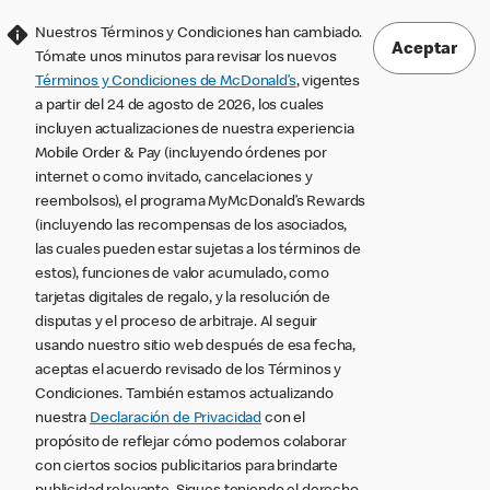
Nuestros Términos y Condiciones han cambiado.
Aceptar
Tómate unos minutos para revisar los nuevos
Términos y Condiciones de McDonald’s
, vigentes
a partir del 24 de agosto de 2026, los cuales
incluyen actualizaciones de nuestra experiencia
Mobile Order & Pay (incluyendo órdenes por
internet o como invitado, cancelaciones y
reembolsos), el programa MyMcDonald’s Rewards
(incluyendo las recompensas de los asociados,
las cuales pueden estar sujetas a los términos de
estos), funciones de valor acumulado, como
tarjetas digitales de regalo, y la resolución de
disputas y el proceso de arbitraje. Al seguir
usando nuestro sitio web después de esa fecha,
aceptas el acuerdo revisado de los Términos y
Condiciones. También estamos actualizando
nuestra
Declaración de Privacidad
con el
propósito de reflejar cómo podemos colaborar
con ciertos socios publicitarios para brindarte