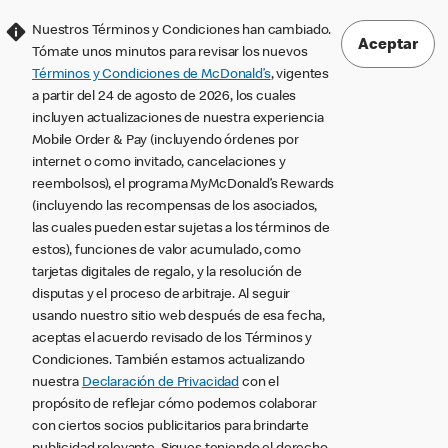
Nuestros Términos y Condiciones han cambiado.
Aceptar
Tómate unos minutos para revisar los nuevos
Términos y Condiciones de McDonald’s
, vigentes
a partir del 24 de agosto de 2026, los cuales
incluyen actualizaciones de nuestra experiencia
Mobile Order & Pay (incluyendo órdenes por
internet o como invitado, cancelaciones y
reembolsos), el programa MyMcDonald’s Rewards
(incluyendo las recompensas de los asociados,
las cuales pueden estar sujetas a los términos de
estos), funciones de valor acumulado, como
tarjetas digitales de regalo, y la resolución de
disputas y el proceso de arbitraje. Al seguir
usando nuestro sitio web después de esa fecha,
aceptas el acuerdo revisado de los Términos y
Condiciones. También estamos actualizando
nuestra
Declaración de Privacidad
con el
propósito de reflejar cómo podemos colaborar
con ciertos socios publicitarios para brindarte