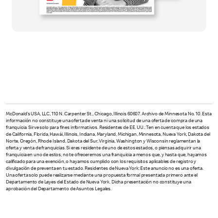
McDonald’s USA, LLC, 110 N. Carpenter St., Chicago, Illinois 60607. Archivo de Minnesota No. 10. Esta
información no constituye una oferta de venta ni una solicitud de una oferta de compra de una
franquicia. Sirve solo para fines informativos. Residentes de EE. UU.: Ten en cuenta que los estados
de California, Florida, Hawái, Illinois, Indiana, Maryland, Michigan, Minnesota, Nueva York, Dakota del
Norte, Oregón, Rhode Island, Dakota del Sur, Virginia, Washington y Wisconsin reglamentan la
oferta y venta de franquicias. Si eres residente de uno de estos estados, o piensas adquirir una
franquicia en uno de estos, no te ofreceremos una franquicia a menos que, y hasta que, hayamos
calificado para una exención, o hayamos cumplido con los requisitos aplicables de registro y
divulgación de preventa en tu estado. Residentes de Nueva York: Este anuncio no es una oferta.
Una oferta solo puede realizarse mediante una propuesta formal presentada primero ante el
Departamento de Leyes del Estado de Nueva York. Dicha presentación no constituye una
aprobación del Departamento de Asuntos Legales.