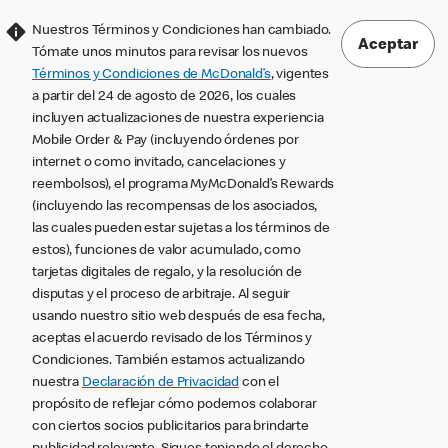
Nuestros Términos y Condiciones han cambiado.
Aceptar
Tómate unos minutos para revisar los nuevos
Términos y Condiciones de McDonald’s
, vigentes
a partir del 24 de agosto de 2026, los cuales
incluyen actualizaciones de nuestra experiencia
Mobile Order & Pay (incluyendo órdenes por
internet o como invitado, cancelaciones y
reembolsos), el programa MyMcDonald’s Rewards
(incluyendo las recompensas de los asociados,
las cuales pueden estar sujetas a los términos de
estos), funciones de valor acumulado, como
tarjetas digitales de regalo, y la resolución de
disputas y el proceso de arbitraje. Al seguir
usando nuestro sitio web después de esa fecha,
aceptas el acuerdo revisado de los Términos y
Condiciones. También estamos actualizando
nuestra
Declaración de Privacidad
con el
propósito de reflejar cómo podemos colaborar
con ciertos socios publicitarios para brindarte