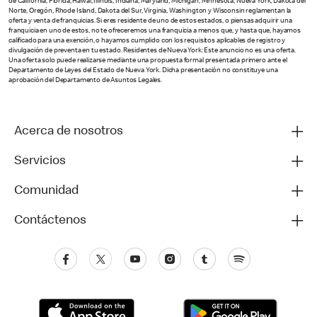
de California, Florida, Hawái, Illinois, Indiana, Maryland, Michigan, Minnesota, Nueva York, Dakota del
Norte, Oregón, Rhode Island, Dakota del Sur, Virginia, Washington y Wisconsin reglamentan la
oferta y venta de franquicias. Si eres residente de uno de estos estados, o piensas adquirir una
franquicia en uno de estos, no te ofreceremos una franquicia a menos que, y hasta que, hayamos
calificado para una exención, o hayamos cumplido con los requisitos aplicables de registro y
divulgación de preventa en tu estado. Residentes de Nueva York: Este anuncio no es una oferta.
Una oferta solo puede realizarse mediante una propuesta formal presentada primero ante el
Departamento de Leyes del Estado de Nueva York. Dicha presentación no constituye una
aprobación del Departamento de Asuntos Legales.
Acerca de nosotros
Servicios
Comunidad
Contáctenos