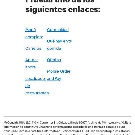
Prueba uno de los
siguientes enlaces:
Menú
Comunidad
completo
Qué hay en tu
Carreras
comida
Aplicar
Ofertas
ahora
Mobile Order
Localizador
and Pay
de
restaurantes
McDonald’s USA, LLC, 110 N. Carpenter St., Chicago, Illinois 60607. Archivo de Minnesota No. 10. Esta
información no constituye una oferta de venta ni una solicitud de una oferta de compra de una
franquicia. Sirve solo para fines informativos. Residentes de EE. UU.: Ten en cuenta que los estados