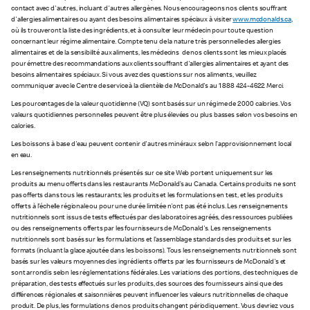
contact avec d'autres, incluant d'autres allergènes. Nous encourageons nos clients souffrant
d'allergies alimentaires ou ayant des besoins alimentaires spéciaux à visiter
www.mcdonalds.ca
,
où ils trouveront la liste des ingrédients, et à consulter leur médecin pour toute question
concernant leur régime alimentaire. Compte tenu de la nature très personnelle des allergies
alimentaires et de la sensibilité aux aliments, les médecins de nos clients sont les mieux placés
pour émettre des recommandations aux clients souffrant d'allergies alimentaires et ayant des
besoins alimentaires spéciaux. Si vous avez des questions sur nos aliments, veuillez
communiquer avec le Centre de service à la clientèle de McDonald's au 1 888 424-4622. Merci.
Les pourcentages de la valeur quotidienne (VQ) sont basés sur un régime de 2 000 calories. Vos
valeurs quotidiennes personnelles peuvent être plus élevées ou plus basses selon vos besoins en
calories.
Les boissons à base d'eau peuvent contenir d'autres minéraux selon l’approvisionnement local
en eau.
Les renseignements nutritionnels présentés sur ce site Web portent uniquement sur les
produits au menu offerts dans les restaurants McDonald’s au Canada. Certains produits ne sont
pas offerts dans tous les restaurants; les produits et les formulations en test, et les produits
offerts à l'échelle régionale ou pour une durée limitée n'ont pas été inclus. Les renseignements
nutritionnels sont issus de tests effectués par des laboratoires agréés, des ressources publiées
ou des renseignements offerts par les fournisseurs de McDonald's. Les renseignements
nutritionnels sont basés sur les formulations et l’assemblage standards des produits et sur les
formats (incluant la glace ajoutée dans les boissons). Tous les renseignements nutritionnels sont
basés sur les valeurs moyennes des ingrédients offerts par les fournisseurs de McDonald's et
sont arrondis selon les réglementations fédérales. Les variations des portions, des techniques de
préparation, des tests effectués sur les produits, des sources des fournisseurs ainsi que des
différences régionales et saisonnières peuvent influencer les valeurs nutritionnelles de chaque
produit. De plus, les formulations de nos produits changent périodiquement. Vous devriez vous