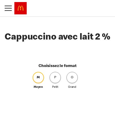
Cappuccino avec lait 2 %
Choisissez le format
M
P
G
Moyen
Petit
Grand