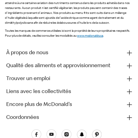
attendre à une certaine variation des nutriments contenus dans les produits achetés dans nos
restaurants. Aucun produit n'est certifié végétarien; les produits peuvent contenir des traces
d'ingrédients provenant d'animaux. Nos produits au menu frits sont cuits dans un mélange
d'huile végétale à laquelle sont ajoutés de l'acide citrique comme agent de traitement et du
diméthylpolysiloxane afin de réduire les éclaboussures d'huile lors de la cuisson.
Toutes les marques de commerce utilisées ici sont la propriété de leurs propriétaires respectifs.
Pour plus de détails, veuillez consulter les modalités au
www.mcdonalds.ca
.
À propos de nous
Qualité des aliments et approvisionnement
Trouver un emploi
Liens avec les collectivités
Encore plus de McDonald’s
Coordonnées