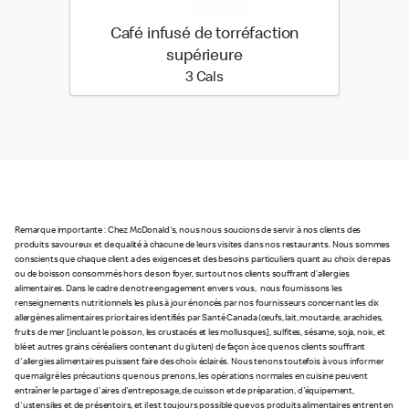
Café infusé de torréfaction
supérieure
3 calories
3 Cals
Remarque importante : Chez McDonald's, nous nous soucions de servir à nos clients des
produits savoureux et de qualité à chacune de leurs visites dans nos restaurants. Nous sommes
conscients que chaque client a des exigences et des besoins particuliers quant au choix de repas
ou de boisson consommés hors de son foyer, surtout nos clients souffrant d’allergies
alimentaires. Dans le cadre de notre engagement envers vous, nous fournissons les
renseignements nutritionnels les plus à jour énoncés par nos fournisseurs concernant les dix
allergènes alimentaires prioritaires identifiés par Santé Canada (œufs, lait, moutarde, arachides,
fruits de mer [incluant le poisson, les crustacés et les mollusques], sulfites, sésame, soja, noix, et
blé et autres grains céréaliers contenant du gluten) de façon à ce que nos clients souffrant
d'allergies alimentaires puissent faire des choix éclairés. Nous tenons toutefois à vous informer
que malgré les précautions que nous prenons, les opérations normales en cuisine peuvent
entraîner le partage d'aires d'entreposage, de cuisson et de préparation, d'équipement,
d'ustensiles et de présentoirs, et il est toujours possible que vos produits alimentaires entrent en