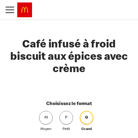
Café infusé à froid
biscuit aux épices avec
crème
Choisissez le format
M
P
G
Moyen
Petit
Grand