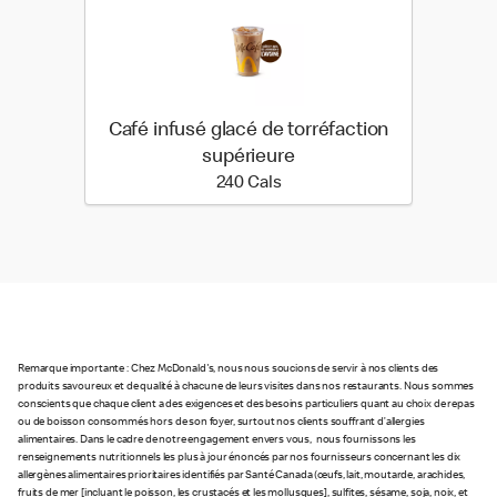
Café infusé glacé de torréfaction
supérieure
240 calories
240 Cals
Remarque importante : Chez McDonald's, nous nous soucions de servir à nos clients des
produits savoureux et de qualité à chacune de leurs visites dans nos restaurants. Nous sommes
conscients que chaque client a des exigences et des besoins particuliers quant au choix de repas
ou de boisson consommés hors de son foyer, surtout nos clients souffrant d’allergies
alimentaires. Dans le cadre de notre engagement envers vous, nous fournissons les
renseignements nutritionnels les plus à jour énoncés par nos fournisseurs concernant les dix
allergènes alimentaires prioritaires identifiés par Santé Canada (œufs, lait, moutarde, arachides,
fruits de mer [incluant le poisson, les crustacés et les mollusques], sulfites, sésame, soja, noix, et