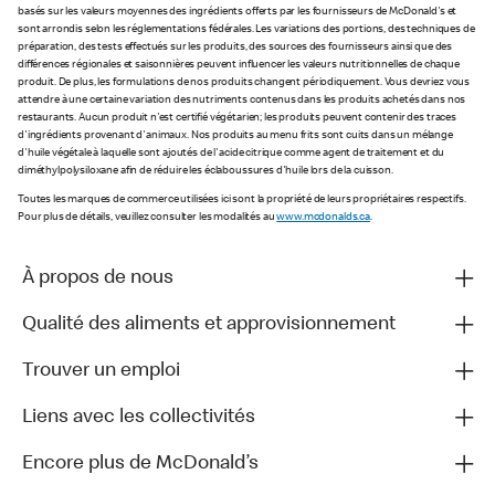
basés sur les valeurs moyennes des ingrédients offerts par les fournisseurs de McDonald's et
sont arrondis selon les réglementations fédérales. Les variations des portions, des techniques de
préparation, des tests effectués sur les produits, des sources des fournisseurs ainsi que des
différences régionales et saisonnières peuvent influencer les valeurs nutritionnelles de chaque
produit. De plus, les formulations de nos produits changent périodiquement. Vous devriez vous
attendre à une certaine variation des nutriments contenus dans les produits achetés dans nos
restaurants. Aucun produit n'est certifié végétarien; les produits peuvent contenir des traces
d'ingrédients provenant d'animaux. Nos produits au menu frits sont cuits dans un mélange
d'huile végétale à laquelle sont ajoutés de l'acide citrique comme agent de traitement et du
diméthylpolysiloxane afin de réduire les éclaboussures d'huile lors de la cuisson.
Toutes les marques de commerce utilisées ici sont la propriété de leurs propriétaires respectifs.
Pour plus de détails, veuillez consulter les modalités au
www.mcdonalds.ca
.
À propos de nous
Qualité des aliments et approvisionnement
Trouver un emploi
Liens avec les collectivités
Encore plus de McDonald’s