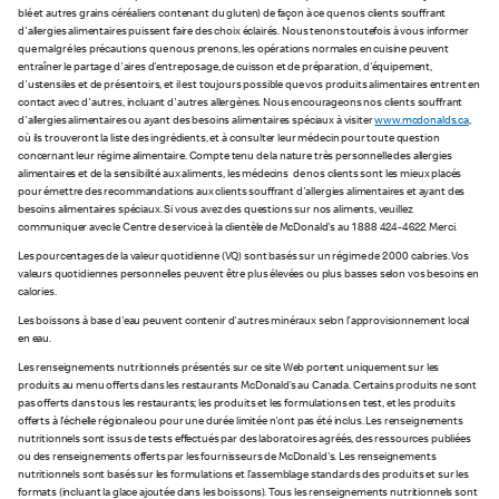
blé et autres grains céréaliers contenant du gluten) de façon à ce que nos clients souffrant
d'allergies alimentaires puissent faire des choix éclairés. Nous tenons toutefois à vous informer
que malgré les précautions que nous prenons, les opérations normales en cuisine peuvent
entraîner le partage d'aires d'entreposage, de cuisson et de préparation, d'équipement,
d'ustensiles et de présentoirs, et il est toujours possible que vos produits alimentaires entrent en
contact avec d'autres, incluant d'autres allergènes. Nous encourageons nos clients souffrant
d'allergies alimentaires ou ayant des besoins alimentaires spéciaux à visiter
www.mcdonalds.ca
,
où ils trouveront la liste des ingrédients, et à consulter leur médecin pour toute question
concernant leur régime alimentaire. Compte tenu de la nature très personnelle des allergies
alimentaires et de la sensibilité aux aliments, les médecins de nos clients sont les mieux placés
pour émettre des recommandations aux clients souffrant d'allergies alimentaires et ayant des
besoins alimentaires spéciaux. Si vous avez des questions sur nos aliments, veuillez
communiquer avec le Centre de service à la clientèle de McDonald's au 1 888 424-4622. Merci.
Les pourcentages de la valeur quotidienne (VQ) sont basés sur un régime de 2 000 calories. Vos
valeurs quotidiennes personnelles peuvent être plus élevées ou plus basses selon vos besoins en
calories.
Les boissons à base d'eau peuvent contenir d'autres minéraux selon l’approvisionnement local
en eau.
Les renseignements nutritionnels présentés sur ce site Web portent uniquement sur les
produits au menu offerts dans les restaurants McDonald’s au Canada. Certains produits ne sont
pas offerts dans tous les restaurants; les produits et les formulations en test, et les produits
offerts à l'échelle régionale ou pour une durée limitée n'ont pas été inclus. Les renseignements
nutritionnels sont issus de tests effectués par des laboratoires agréés, des ressources publiées
ou des renseignements offerts par les fournisseurs de McDonald's. Les renseignements
nutritionnels sont basés sur les formulations et l’assemblage standards des produits et sur les
formats (incluant la glace ajoutée dans les boissons). Tous les renseignements nutritionnels sont