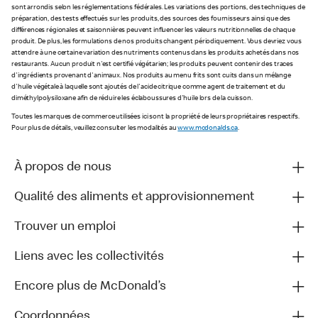
sont arrondis selon les réglementations fédérales. Les variations des portions, des techniques de
préparation, des tests effectués sur les produits, des sources des fournisseurs ainsi que des
différences régionales et saisonnières peuvent influencer les valeurs nutritionnelles de chaque
produit. De plus, les formulations de nos produits changent périodiquement. Vous devriez vous
attendre à une certaine variation des nutriments contenus dans les produits achetés dans nos
restaurants. Aucun produit n'est certifié végétarien; les produits peuvent contenir des traces
d'ingrédients provenant d'animaux. Nos produits au menu frits sont cuits dans un mélange
d'huile végétale à laquelle sont ajoutés de l'acide citrique comme agent de traitement et du
diméthylpolysiloxane afin de réduire les éclaboussures d'huile lors de la cuisson.
Toutes les marques de commerce utilisées ici sont la propriété de leurs propriétaires respectifs.
Pour plus de détails, veuillez consulter les modalités au
www.mcdonalds.ca
.
À propos de nous
Qualité des aliments et approvisionnement
Trouver un emploi
Liens avec les collectivités
Encore plus de McDonald’s
Coordonnées