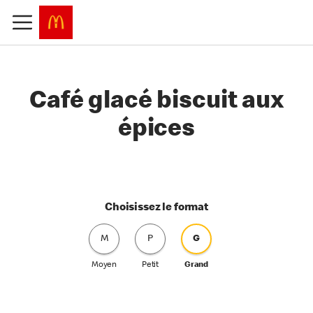
Café glacé biscuit aux
épices
Choisissez le format
M
P
G
Moyen
Petit
Grand