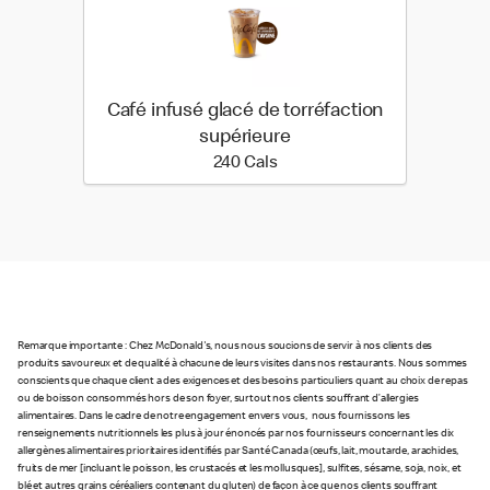
Café infusé glacé de torréfaction
supérieure
240 calories
240 Cals
Remarque importante : Chez McDonald's, nous nous soucions de servir à nos clients des
produits savoureux et de qualité à chacune de leurs visites dans nos restaurants. Nous sommes
conscients que chaque client a des exigences et des besoins particuliers quant au choix de repas
ou de boisson consommés hors de son foyer, surtout nos clients souffrant d’allergies
alimentaires. Dans le cadre de notre engagement envers vous, nous fournissons les
renseignements nutritionnels les plus à jour énoncés par nos fournisseurs concernant les dix
allergènes alimentaires prioritaires identifiés par Santé Canada (œufs, lait, moutarde, arachides,
fruits de mer [incluant le poisson, les crustacés et les mollusques], sulfites, sésame, soja, noix, et
blé et autres grains céréaliers contenant du gluten) de façon à ce que nos clients souffrant