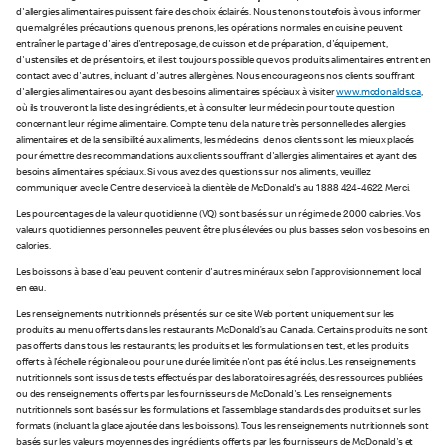
d'allergies alimentaires puissent faire des choix éclairés. Nous tenons toutefois à vous informer
que malgré les précautions que nous prenons, les opérations normales en cuisine peuvent
entraîner le partage d'aires d'entreposage, de cuisson et de préparation, d'équipement,
d'ustensiles et de présentoirs, et il est toujours possible que vos produits alimentaires entrent en
contact avec d'autres, incluant d'autres allergènes. Nous encourageons nos clients souffrant
d'allergies alimentaires ou ayant des besoins alimentaires spéciaux à visiter
www.mcdonalds.ca
,
où ils trouveront la liste des ingrédients, et à consulter leur médecin pour toute question
concernant leur régime alimentaire. Compte tenu de la nature très personnelle des allergies
alimentaires et de la sensibilité aux aliments, les médecins de nos clients sont les mieux placés
pour émettre des recommandations aux clients souffrant d'allergies alimentaires et ayant des
besoins alimentaires spéciaux. Si vous avez des questions sur nos aliments, veuillez
communiquer avec le Centre de service à la clientèle de McDonald's au 1 888 424-4622. Merci.
Les pourcentages de la valeur quotidienne (VQ) sont basés sur un régime de 2 000 calories. Vos
valeurs quotidiennes personnelles peuvent être plus élevées ou plus basses selon vos besoins en
calories.
Les boissons à base d'eau peuvent contenir d'autres minéraux selon l’approvisionnement local
en eau.
Les renseignements nutritionnels présentés sur ce site Web portent uniquement sur les
produits au menu offerts dans les restaurants McDonald’s au Canada. Certains produits ne sont
pas offerts dans tous les restaurants; les produits et les formulations en test, et les produits
offerts à l'échelle régionale ou pour une durée limitée n'ont pas été inclus. Les renseignements
nutritionnels sont issus de tests effectués par des laboratoires agréés, des ressources publiées
ou des renseignements offerts par les fournisseurs de McDonald's. Les renseignements
nutritionnels sont basés sur les formulations et l’assemblage standards des produits et sur les
formats (incluant la glace ajoutée dans les boissons). Tous les renseignements nutritionnels sont
basés sur les valeurs moyennes des ingrédients offerts par les fournisseurs de McDonald's et