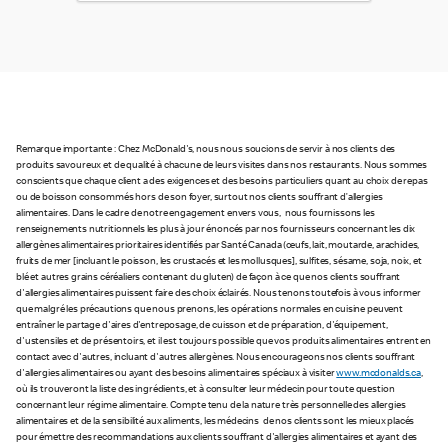
Remarque importante : Chez McDonald's, nous nous soucions de servir à nos clients des
produits savoureux et de qualité à chacune de leurs visites dans nos restaurants. Nous sommes
conscients que chaque client a des exigences et des besoins particuliers quant au choix de repas
ou de boisson consommés hors de son foyer, surtout nos clients souffrant d’allergies
alimentaires. Dans le cadre de notre engagement envers vous, nous fournissons les
renseignements nutritionnels les plus à jour énoncés par nos fournisseurs concernant les dix
allergènes alimentaires prioritaires identifiés par Santé Canada (œufs, lait, moutarde, arachides,
fruits de mer [incluant le poisson, les crustacés et les mollusques], sulfites, sésame, soja, noix, et
blé et autres grains céréaliers contenant du gluten) de façon à ce que nos clients souffrant
d'allergies alimentaires puissent faire des choix éclairés. Nous tenons toutefois à vous informer
que malgré les précautions que nous prenons, les opérations normales en cuisine peuvent
entraîner le partage d'aires d'entreposage, de cuisson et de préparation, d'équipement,
d'ustensiles et de présentoirs, et il est toujours possible que vos produits alimentaires entrent en
contact avec d'autres, incluant d'autres allergènes. Nous encourageons nos clients souffrant
d'allergies alimentaires ou ayant des besoins alimentaires spéciaux à visiter
www.mcdonalds.ca
,
où ils trouveront la liste des ingrédients, et à consulter leur médecin pour toute question
concernant leur régime alimentaire. Compte tenu de la nature très personnelle des allergies
alimentaires et de la sensibilité aux aliments, les médecins de nos clients sont les mieux placés
pour émettre des recommandations aux clients souffrant d'allergies alimentaires et ayant des