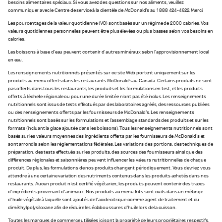
besoins alimentaires spéciaux. Si vous avez des questions sur nos aliments, veuillez
communiquer avec le Centre de service à la clientèle de McDonald's au 1 888 424-4622. Merci.
Les pourcentages de la valeur quotidienne (VQ) sont basés sur un régime de 2 000 calories. Vos
valeurs quotidiennes personnelles peuvent être plus élevées ou plus basses selon vos besoins en
calories.
Les boissons à base d'eau peuvent contenir d'autres minéraux selon l’approvisionnement local
en eau.
Les renseignements nutritionnels présentés sur ce site Web portent uniquement sur les
produits au menu offerts dans les restaurants McDonald’s au Canada. Certains produits ne sont
pas offerts dans tous les restaurants; les produits et les formulations en test, et les produits
offerts à l'échelle régionale ou pour une durée limitée n'ont pas été inclus. Les renseignements
nutritionnels sont issus de tests effectués par des laboratoires agréés, des ressources publiées
ou des renseignements offerts par les fournisseurs de McDonald's. Les renseignements
nutritionnels sont basés sur les formulations et l’assemblage standards des produits et sur les
formats (incluant la glace ajoutée dans les boissons). Tous les renseignements nutritionnels sont
basés sur les valeurs moyennes des ingrédients offerts par les fournisseurs de McDonald's et
sont arrondis selon les réglementations fédérales. Les variations des portions, des techniques de
préparation, des tests effectués sur les produits, des sources des fournisseurs ainsi que des
différences régionales et saisonnières peuvent influencer les valeurs nutritionnelles de chaque
produit. De plus, les formulations de nos produits changent périodiquement. Vous devriez vous
attendre à une certaine variation des nutriments contenus dans les produits achetés dans nos
restaurants. Aucun produit n'est certifié végétarien; les produits peuvent contenir des traces
d'ingrédients provenant d'animaux. Nos produits au menu frits sont cuits dans un mélange
d'huile végétale à laquelle sont ajoutés de l'acide citrique comme agent de traitement et du
diméthylpolysiloxane afin de réduire les éclaboussures d'huile lors de la cuisson.
Toutes les marques de commerce utilisées ici sont la propriété de leurs propriétaires respectifs.