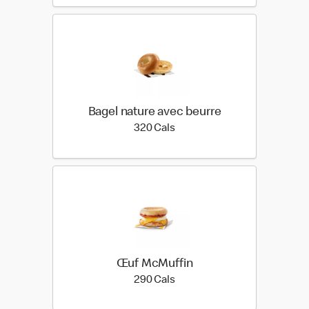
Bagel nature avec beurre
320 calories
320 Cals
Œuf McMuffin
290 calories
290 Cals