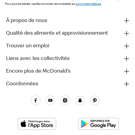
Pour plus de détails, veuillez consulter les modalités au
www.mcdonalds.ca
.
À propos de nous
Qualité des aliments et approvisionnement
Trouver un emploi
Liens avec les collectivités
Encore plus de McDonald’s
Coordonnées