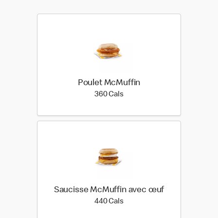
Poulet McMuffin
360 calories
360 Cals
Saucisse McMuffin avec œuf
440 calories
440 Cals