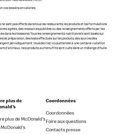
ald's au 1 888 424-4622. Merci.
n vos besoins en calories.
 sont pas offerts dans tous les restaurants; les produits et les formulations
ratoires agréés, des ressources publiées ou des renseignements offerts par les
ée dans les boissons). Tous les renseignements nutritionnels sont basés sur
s de préparation, des tests effectués sur les produits, des sources des
changent périodiquement. Vous devriez vous attendre à une certaine variation
nant d'animaux. Nos produits au menu frits sont cuits dans un mélange d'huile
re plus de
Coordonnées
nald’s
Coordonnées
re plus de McDonald’s
Foire aux questions
i McDonald's
Contacts presse