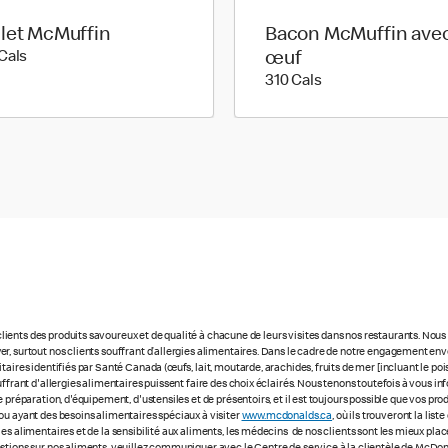
let McMuffin
Bacon McMuffin ave
360 calories
Cals
œuf
310 calories
310 Cals
ients des produits savoureux et de qualité à chacune de leurs visites dans nos restaurants. No
r, surtout nos clients souffrant d’allergies alimentaires. Dans le cadre de notre engagement enve
ires identifiés par Santé Canada (œufs, lait, moutarde, arachides, fruits de mer [incluant le poisso
uffrant d'allergies alimentaires puissent faire des choix éclairés. Nous tenons toutefois à vous
 préparation, d'équipement, d'ustensiles et de présentoirs, et il est toujours possible que vos pr
ou ayant des besoins alimentaires spéciaux à visiter
www.mcdonalds.ca
, où ils trouveront la li
ies alimentaires et de la sensibilité aux aliments, les médecins de nos clients sont les mieux p