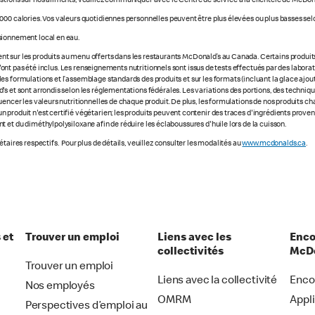
stions sur nos aliments, veuillez communiquer avec le Centre de service à la clientèle de McDon
000 calories. Vos valeurs quotidiennes personnelles peuvent être plus élevées ou plus basses selo
sionnement local en eau.
 sur les produits au menu offerts dans les restaurants McDonald’s au Canada. Certains produits ne
e n'ont pas été inclus. Les renseignements nutritionnels sont issus de tests effectués par des labo
s formulations et l’assemblage standards des produits et sur les formats (incluant la glace ajout
s et sont arrondis selon les réglementations fédérales. Les variations des portions, des technique
luencer les valeurs nutritionnelles de chaque produit. De plus, les formulations de nos produits 
 produit n'est certifié végétarien; les produits peuvent contenir des traces d'ingrédients prove
 et du diméthylpolysiloxane afin de réduire les éclaboussures d'huile lors de la cuisson.
taires respectifs. Pour plus de détails, veuillez consulter les modalités au
www.mcdonalds.ca
.
 et
Trouver un emploi
Liens avec les
Enco
collectivités
McDo
Trouver un emploi
Liens avec la collectivité
Enco
Nos employés
OMRM
Appl
Perspectives d’emploi au