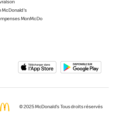
vraison
e McDonald's
ompenses MonMcDo
© 2025 McDonald’s Tous droits réservés