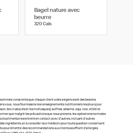
c
Bagel nature avec
beurre
320 calories
320 Cals
us sommes conscients que chaque client a des exigences et des besoins
rs vous, nous fournissons les renseignements nutritionnels les plus à jour
n, les crustacés et les mollusques], sulfites, sésame, soja, noix, et blé et
 informer que malgré les précautions que nous prenons, les opérations normales
oduits alimentaires entrent en contact avec d'autres, incluant d'autres
ste des ingrédients, et à consulter leur médecin pour toute question concernant
lacés pour émettre des recommandations aux clients souffrant d'allergies