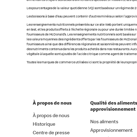
alimentaires et ayant des besoins alimentaires spéciaux. Si vous avez des que
Les pourcentages de la valeur quotidienne (VQ) sont basés sur un régime de 2 
Les boissons à base d'eau peuvent contenir d'autres minéraux selon l’approvi
Les renseignements nutritionnels présentés sur ce site Web portent uniquement
en test, et les produits offerts à l'échelle régionale ou pour une durée limité
fournisseurs de McDonald's. Les renseignements nutritionnels sont basés sur le
les valeurs moyennes des ingrédients offerts par les fournisseurs de McDonald'
fournisseurs ainsi que des différences régionales et saisonnières peuvent inf
des nutriments contenus dans les produits achetés dans nos restaurants. Aucun
végétale à laquelle sont ajoutés de l'acide citrique comme agent de traitement
Toutes les marques de commerce utilisées ici sont la propriété de leurs proprié
À propos de nous
Qualité des aliments
approvisionnement
À propos de nous
Nos aliments
Historique
Approvisionnement
Centre de presse