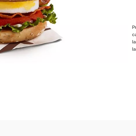
P
c
l
l