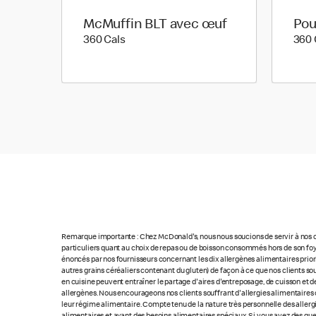
McMuffin BLT avec œuf
Pou
360 calories
360 Cals
360 
Remarque importante : Chez McDonald's, nous nous soucions de servir à nos cl
particuliers quant au choix de repas ou de boisson consommés hors de son foye
énoncés par nos fournisseurs concernant les dix allergènes alimentaires priorita
autres grains céréaliers contenant du gluten) de façon à ce que nos clients so
en cuisine peuvent entraîner le partage d'aires d'entreposage, de cuisson et de
allergènes. Nous encourageons nos clients souffrant d'allergies alimentaires 
leur régime alimentaire. Compte tenu de la nature très personnelle des allerg