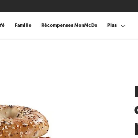
fé
Famille
Récompenses MonMcDo
Plus