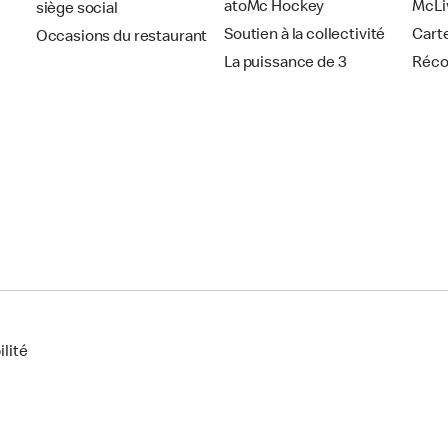
atoMc Hockey
McLi
siège social
Soutien à la collectivité
Cart
Occasions du restaurant
La puissance de 3
Réc
lité