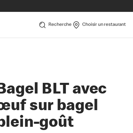
Recherche
Choisir un restaurant
Bagel BLT avec
œuf sur bagel
plein-goût