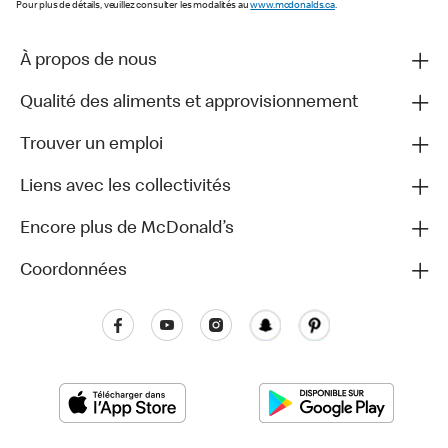
Pour plus de détails, veuillez consulter les modalités au
www.mcdonalds.ca
.
À propos de nous
Qualité des aliments et approvisionnement
Trouver un emploi
Liens avec les collectivités
Encore plus de McDonald’s
Coordonnées