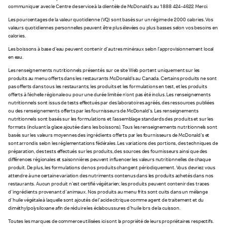
communiquer avec le Centre de service à la clientèle de McDonald's au 1 888 424-4622. Merci.
Les pourcentages de la valeur quotidienne (VQ) sont basés sur un régime de 2 000 calories. Vos
valeurs quotidiennes personnelles peuvent être plus élevées ou plus basses selon vos besoins en
calories.
Les boissons à base d'eau peuvent contenir d'autres minéraux selon l’approvisionnement local
en eau.
Les renseignements nutritionnels présentés sur ce site Web portent uniquement sur les
produits au menu offerts dans les restaurants McDonald’s au Canada. Certains produits ne sont
pas offerts dans tous les restaurants; les produits et les formulations en test, et les produits
offerts à l'échelle régionale ou pour une durée limitée n'ont pas été inclus. Les renseignements
nutritionnels sont issus de tests effectués par des laboratoires agréés, des ressources publiées
ou des renseignements offerts par les fournisseurs de McDonald's. Les renseignements
nutritionnels sont basés sur les formulations et l’assemblage standards des produits et sur les
formats (incluant la glace ajoutée dans les boissons). Tous les renseignements nutritionnels sont
basés sur les valeurs moyennes des ingrédients offerts par les fournisseurs de McDonald's et
sont arrondis selon les réglementations fédérales. Les variations des portions, des techniques de
préparation, des tests effectués sur les produits, des sources des fournisseurs ainsi que des
différences régionales et saisonnières peuvent influencer les valeurs nutritionnelles de chaque
produit. De plus, les formulations de nos produits changent périodiquement. Vous devriez vous
attendre à une certaine variation des nutriments contenus dans les produits achetés dans nos
restaurants. Aucun produit n'est certifié végétarien; les produits peuvent contenir des traces
d'ingrédients provenant d'animaux. Nos produits au menu frits sont cuits dans un mélange
d'huile végétale à laquelle sont ajoutés de l'acide citrique comme agent de traitement et du
diméthylpolysiloxane afin de réduire les éclaboussures d'huile lors de la cuisson.
Toutes les marques de commerce utilisées ici sont la propriété de leurs propriétaires respectifs.