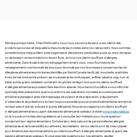
Remarque importante : Chez McDonald's, nous nous soucions de servir à nos clients des
produits savoureux et de qualité à chacune de leurs visites dans nos restaurants. Nous sommes
conscients que chaque client a des exigences et des besoins particuliers quant au choix de repas
ou de boisson consommés hors de son foyer, surtout nos clients souffrant d’allergies
alimentaires. Dans le cadre de notre engagement envers vous, nous fournissons les
renseignements nutritionnels les plus à jour énoncés par nos fournisseurs concernant les dix
allergènes alimentaires prioritaires identifiés par Santé Canada (œufs, lait, moutarde, arachides,
fruits de mer [incluant le poisson, les crustacés et les mollusques], sulfites, sésame, soja, noix, et
blé et autres grains céréaliers contenant du gluten) de façon à ce que nos clients souffrant
d'allergies alimentaires puissent faire des choix éclairés. Nous tenons toutefois à vous informer
que malgré les précautions que nous prenons, les opérations normales en cuisine peuvent
entraîner le partage d'aires d'entreposage, de cuisson et de préparation, d'équipement,
d'ustensiles et de présentoirs, et il est toujours possible que vos produits alimentaires entrent en
contact avec d'autres, incluant d'autres allergènes. Nous encourageons nos clients souffrant
d'allergies alimentaires ou ayant des besoins alimentaires spéciaux à visiter
www.mcdonalds.ca
,
où ils trouveront la liste des ingrédients, et à consulter leur médecin pour toute question
concernant leur régime alimentaire. Compte tenu de la nature très personnelle des allergies
alimentaires et de la sensibilité aux aliments, les médecins de nos clients sont les mieux placés
pour émettre des recommandations aux clients souffrant d'allergies alimentaires et ayant des
besoins alimentaires spéciaux. Si vous avez des questions sur nos aliments, veuillez