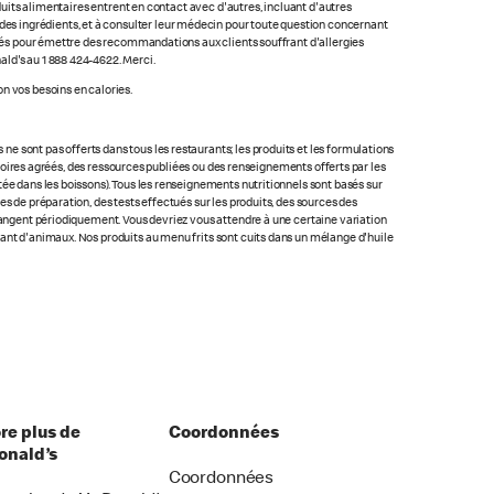
oduits alimentaires entrent en contact avec d'autres, incluant d'autres
ste des ingrédients, et à consulter leur médecin pour toute question concernant
lacés pour émettre des recommandations aux clients souffrant d'allergies
ald's au 1 888 424-4622. Merci.
n vos besoins en calories.
 sont pas offerts dans tous les restaurants; les produits et les formulations
ratoires agréés, des ressources publiées ou des renseignements offerts par les
ée dans les boissons). Tous les renseignements nutritionnels sont basés sur
s de préparation, des tests effectués sur les produits, des sources des
changent périodiquement. Vous devriez vous attendre à une certaine variation
nant d'animaux. Nos produits au menu frits sont cuits dans un mélange d'huile
re plus de
Coordonnées
nald’s
Coordonnées