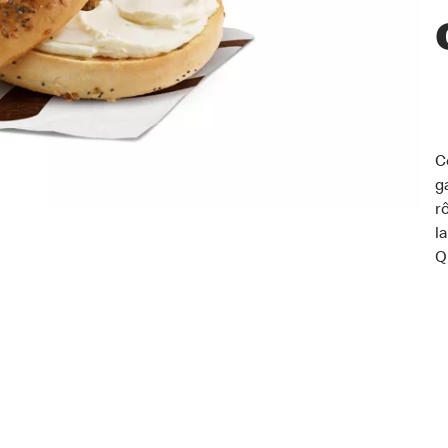
C
g
r
l
Q