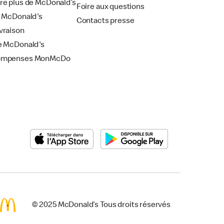
re plus de McDonald’s
Foire aux questions
i McDonald's
Contacts presse
vraison
e McDonald's
ompenses MonMcDo
© 2025 McDonald’s Tous droits réservés