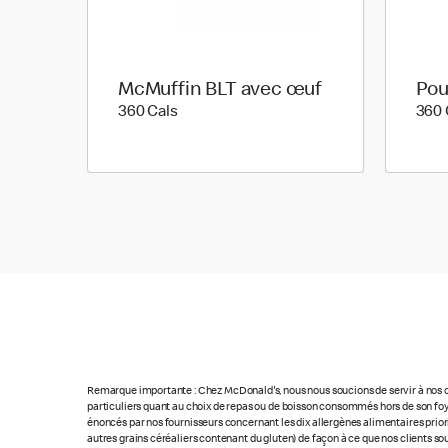
McMuffin BLT avec œuf
Pou
360 calories
360 Cals
360 
Remarque importante : Chez McDonald's, nous nous soucions de servir à nos cl
particuliers quant au choix de repas ou de boisson consommés hors de son foye
énoncés par nos fournisseurs concernant les dix allergènes alimentaires priorita
autres grains céréaliers contenant du gluten) de façon à ce que nos clients so