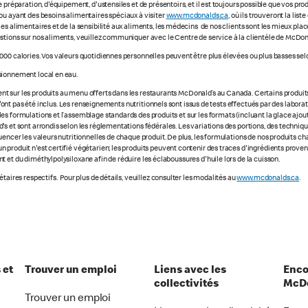
 préparation, d'équipement, d'ustensiles et de présentoirs, et il est toujours possible que vos pr
ou ayant des besoins alimentaires spéciaux à visiter
www.mcdonalds.ca
, où ils trouveront la li
ies alimentaires et de la sensibilité aux aliments, les médecins de nos clients sont les mieux p
stions sur nos aliments, veuillez communiquer avec le Centre de service à la clientèle de McDon
000 calories. Vos valeurs quotidiennes personnelles peuvent être plus élevées ou plus basses selo
sionnement local en eau.
 sur les produits au menu offerts dans les restaurants McDonald’s au Canada. Certains produits ne
e n'ont pas été inclus. Les renseignements nutritionnels sont issus de tests effectués par des labo
s formulations et l’assemblage standards des produits et sur les formats (incluant la glace ajout
s et sont arrondis selon les réglementations fédérales. Les variations des portions, des technique
luencer les valeurs nutritionnelles de chaque produit. De plus, les formulations de nos produits 
 produit n'est certifié végétarien; les produits peuvent contenir des traces d'ingrédients prove
 et du diméthylpolysiloxane afin de réduire les éclaboussures d'huile lors de la cuisson.
taires respectifs. Pour plus de détails, veuillez consulter les modalités au
www.mcdonalds.ca
.
 et
Trouver un emploi
Liens avec les
Enco
collectivités
McDo
Trouver un emploi