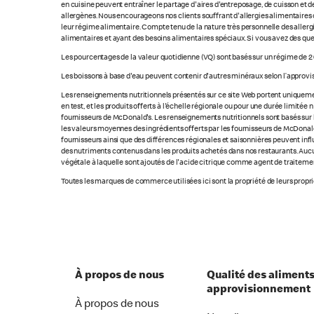
en cuisine peuvent entraîner le partage d'aires d'entreposage, de cuisson et de
allergènes. Nous encourageons nos clients souffrant d'allergies alimentaires 
leur régime alimentaire. Compte tenu de la nature très personnelle des allerg
alimentaires et ayant des besoins alimentaires spéciaux. Si vous avez des que
Les pourcentages de la valeur quotidienne (VQ) sont basés sur un régime de 2 
Les boissons à base d'eau peuvent contenir d'autres minéraux selon l’approvi
Les renseignements nutritionnels présentés sur ce site Web portent uniquement
en test, et les produits offerts à l'échelle régionale ou pour une durée limité
fournisseurs de McDonald's. Les renseignements nutritionnels sont basés sur le
les valeurs moyennes des ingrédients offerts par les fournisseurs de McDonald'
fournisseurs ainsi que des différences régionales et saisonnières peuvent inf
des nutriments contenus dans les produits achetés dans nos restaurants. Aucun
végétale à laquelle sont ajoutés de l'acide citrique comme agent de traitement
Toutes les marques de commerce utilisées ici sont la propriété de leurs proprié
À propos de nous
Qualité des aliments
approvisionnement
À propos de nous