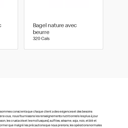
c
Bagel nature avec
beurre
320 calories
320 Cals
us sommes conscients que chaque client a des exigences et des besoins
rs vous, nous fournissons les renseignements nutritionnels les plus à jour
n, les crustacés et les mollusques], sulfites, sésame, soja, noix, et blé et
 informer que malgré les précautions que nous prenons, les opérations normales