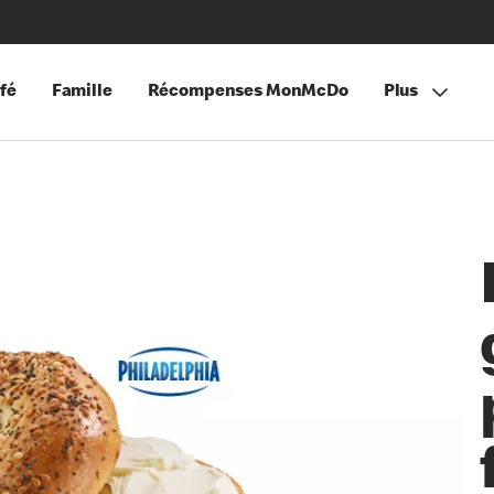
fé
Famille
Récompenses MonMcDo
Plus