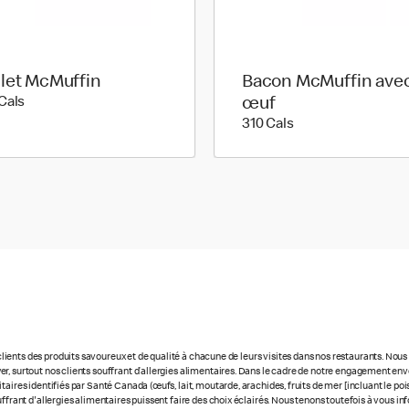
let McMuffin
Bacon McMuffin ave
360 calories
Cals
œuf
310 calories
310 Cals
ients des produits savoureux et de qualité à chacune de leurs visites dans nos restaurants. No
r, surtout nos clients souffrant d’allergies alimentaires. Dans le cadre de notre engagement enve
ires identifiés par Santé Canada (œufs, lait, moutarde, arachides, fruits de mer [incluant le poisso
uffrant d'allergies alimentaires puissent faire des choix éclairés. Nous tenons toutefois à vous