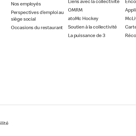
Liens avec la collectivité
Enco
Nos employés
OMRM
Appl
Perspectives d’emploi au
atoMc Hockey
McLi
siège social
Soutien à la collectivité
Cart
Occasions du restaurant
La puissance de 3
Réc
lité