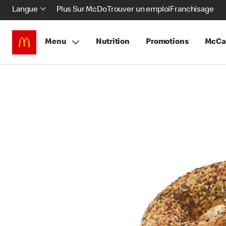
Langue
Plus Sur McDo
Trouver un emploi
Franchisage
Menu
Nutrition
Promotions
McCa