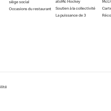
atoMc Hockey
McLi
siège social
Soutien à la collectivité
Cart
Occasions du restaurant
La puissance de 3
Réc
lité