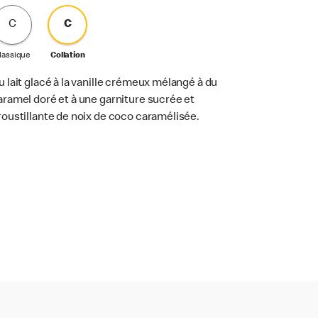
C
C
lassique
Collation
u lait glacé à la vanille crémeux mélangé à du
aramel doré et à une garniture sucrée et
roustillante de noix de coco caramélisée.