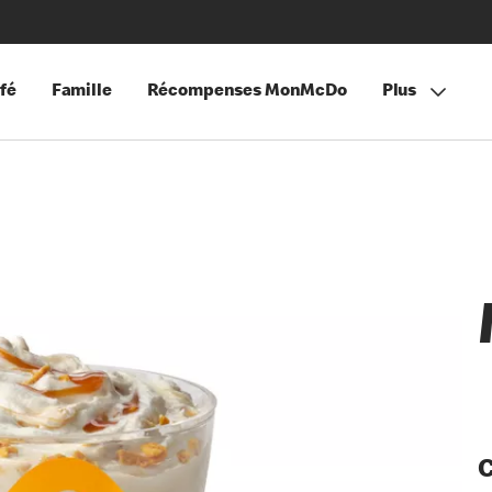
fé
Famille
Récompenses MonMcDo
Plus
C