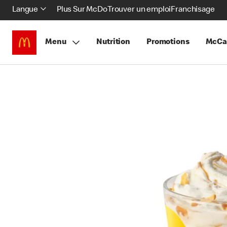
Langue
Plus Sur McDo
Trouver un emploi
Franchisage
Menu
Nutrition
Promotions
McCa