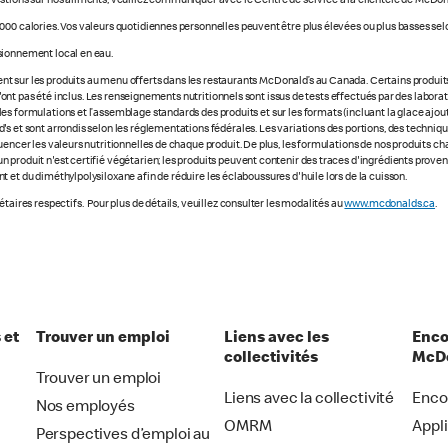
stions sur nos aliments, veuillez communiquer avec le Centre de service à la clientèle de McDon
000 calories. Vos valeurs quotidiennes personnelles peuvent être plus élevées ou plus basses selo
sionnement local en eau.
 sur les produits au menu offerts dans les restaurants McDonald’s au Canada. Certains produits ne
e n'ont pas été inclus. Les renseignements nutritionnels sont issus de tests effectués par des labo
s formulations et l’assemblage standards des produits et sur les formats (incluant la glace ajout
s et sont arrondis selon les réglementations fédérales. Les variations des portions, des technique
luencer les valeurs nutritionnelles de chaque produit. De plus, les formulations de nos produits 
 produit n'est certifié végétarien; les produits peuvent contenir des traces d'ingrédients prove
 et du diméthylpolysiloxane afin de réduire les éclaboussures d'huile lors de la cuisson.
taires respectifs. Pour plus de détails, veuillez consulter les modalités au
www.mcdonalds.ca
.
 et
Trouver un emploi
Liens avec les
Enco
collectivités
McDo
Trouver un emploi
Liens avec la collectivité
Enco
Nos employés
OMRM
Appl
Perspectives d’emploi au