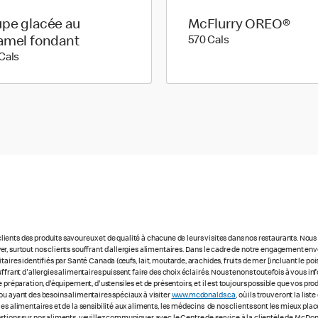
pe glacée au
McFlurry OREO®
570 calories
amel fondant
570 Cals
340 calories
Cals
ients des produits savoureux et de qualité à chacune de leurs visites dans nos restaurants. No
r, surtout nos clients souffrant d’allergies alimentaires. Dans le cadre de notre engagement enve
ires identifiés par Santé Canada (œufs, lait, moutarde, arachides, fruits de mer [incluant le poisso
uffrant d'allergies alimentaires puissent faire des choix éclairés. Nous tenons toutefois à vous
 préparation, d'équipement, d'ustensiles et de présentoirs, et il est toujours possible que vos pr
ou ayant des besoins alimentaires spéciaux à visiter
www.mcdonalds.ca
, où ils trouveront la li
ies alimentaires et de la sensibilité aux aliments, les médecins de nos clients sont les mieux p