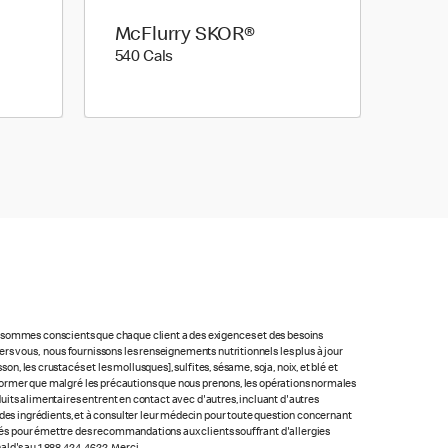
McFlurry SKOR®
540 calories
540 Cals
us sommes conscients que chaque client a des exigences et des besoins
rs vous, nous fournissons les renseignements nutritionnels les plus à jour
n, les crustacés et les mollusques], sulfites, sésame, soja, noix, et blé et
 informer que malgré les précautions que nous prenons, les opérations normales
oduits alimentaires entrent en contact avec d'autres, incluant d'autres
ste des ingrédients, et à consulter leur médecin pour toute question concernant
lacés pour émettre des recommandations aux clients souffrant d'allergies