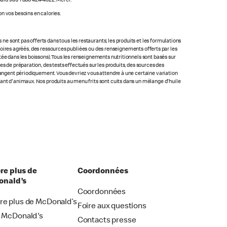
ald's au 1 888 424-4622. Merci.
n vos besoins en calories.
 sont pas offerts dans tous les restaurants; les produits et les formulations
ratoires agréés, des ressources publiées ou des renseignements offerts par les
ée dans les boissons). Tous les renseignements nutritionnels sont basés sur
s de préparation, des tests effectués sur les produits, des sources des
changent périodiquement. Vous devriez vous attendre à une certaine variation
nant d'animaux. Nos produits au menu frits sont cuits dans un mélange d'huile
re plus de
Coordonnées
nald’s
Coordonnées
re plus de McDonald’s
Foire aux questions
i McDonald's
Contacts presse