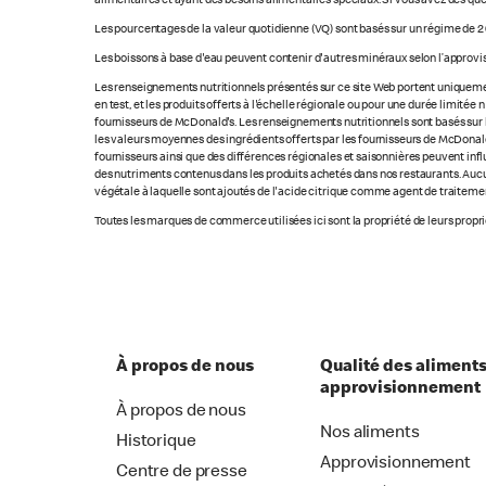
alimentaires et ayant des besoins alimentaires spéciaux. Si vous avez des que
Les pourcentages de la valeur quotidienne (VQ) sont basés sur un régime de 2 
Les boissons à base d'eau peuvent contenir d'autres minéraux selon l’approvi
Les renseignements nutritionnels présentés sur ce site Web portent uniquement
en test, et les produits offerts à l'échelle régionale ou pour une durée limité
fournisseurs de McDonald's. Les renseignements nutritionnels sont basés sur le
les valeurs moyennes des ingrédients offerts par les fournisseurs de McDonald'
fournisseurs ainsi que des différences régionales et saisonnières peuvent inf
des nutriments contenus dans les produits achetés dans nos restaurants. Aucun
végétale à laquelle sont ajoutés de l'acide citrique comme agent de traitement
Toutes les marques de commerce utilisées ici sont la propriété de leurs proprié
À propos de nous
Qualité des aliments
approvisionnement
À propos de nous
Nos aliments
Historique
Approvisionnement
Centre de presse