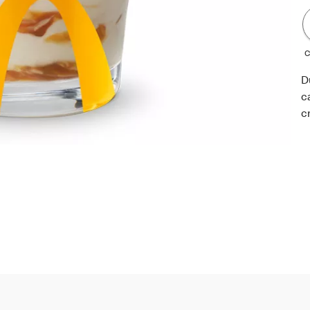
C
D
c
c