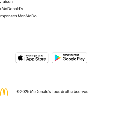
vraison
e McDonald's
ompenses MonMcDo
© 2025 McDonald’s Tous droits réservés