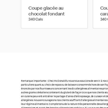
Coupe glacée au
Cou
chocolat fondant
car
340 calories
340 Cals
340 
Remarque importante : Chez McDonald's, nous nous soucions de servir à nos cl
particuliers quant au choix de repas ou de boisson consommés hors de son foye
énoncés par nos fournisseurs concernant les dix allergènes alimentaires priorita
autres grains céréaliers contenant du gluten) de façon à ce que nos clients so
en cuisine peuvent entraîner le partage d'aires d'entreposage, de cuisson et de
allergènes. Nous encourageons nos clients souffrant d'allergies alimentaires 
leur régime alimentaire. Compte tenu de la nature très personnelle des allerg