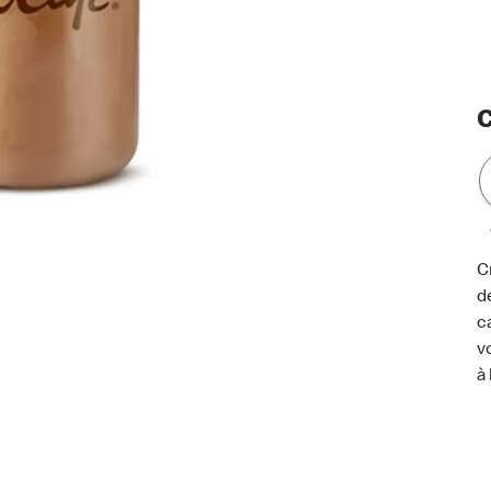
C
C
d
c
v
à