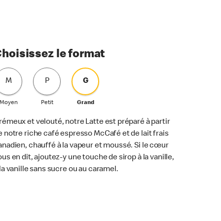
hoisissez le format
M
P
G
Moyen
Petit
Grand
rémeux et velouté, notre Latte est préparé à partir
e notre riche café espresso McCafé et de lait frais
anadien, chauffé à la vapeur et moussé. Si le cœur
ous en dit, ajoutez-y une touche de sirop à la vanille,
 la vanille sans sucre ou au caramel.