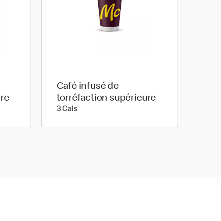
Café infusé de
ure
torréfaction supérieure
3 calories
3 Cals