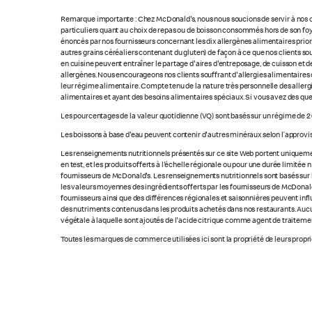
Remarque importante : Chez McDonald's, nous nous soucions de servir à nos cl
particuliers quant au choix de repas ou de boisson consommés hors de son foye
énoncés par nos fournisseurs concernant les dix allergènes alimentaires priorita
autres grains céréaliers contenant du gluten) de façon à ce que nos clients so
en cuisine peuvent entraîner le partage d'aires d'entreposage, de cuisson et de
allergènes. Nous encourageons nos clients souffrant d'allergies alimentaires 
leur régime alimentaire. Compte tenu de la nature très personnelle des allerg
alimentaires et ayant des besoins alimentaires spéciaux. Si vous avez des que
Les pourcentages de la valeur quotidienne (VQ) sont basés sur un régime de 2 
Les boissons à base d'eau peuvent contenir d'autres minéraux selon l’approvi
Les renseignements nutritionnels présentés sur ce site Web portent uniquement
en test, et les produits offerts à l'échelle régionale ou pour une durée limité
fournisseurs de McDonald's. Les renseignements nutritionnels sont basés sur le
les valeurs moyennes des ingrédients offerts par les fournisseurs de McDonald'
fournisseurs ainsi que des différences régionales et saisonnières peuvent inf
des nutriments contenus dans les produits achetés dans nos restaurants. Aucun
végétale à laquelle sont ajoutés de l'acide citrique comme agent de traitement
Toutes les marques de commerce utilisées ici sont la propriété de leurs proprié