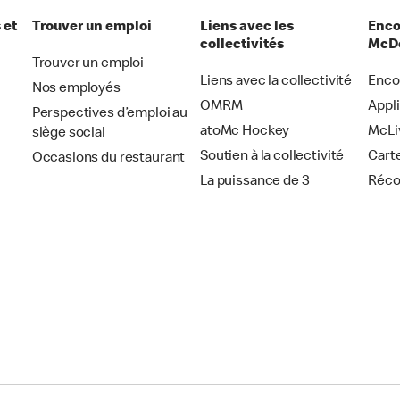
 et
Trouver un emploi
Liens avec les
Enco
collectivités
McDo
Trouver un emploi
Liens avec la collectivité
Enco
Nos employés
OMRM
Appl
Perspectives d’emploi au
atoMc Hockey
McLi
siège social
Soutien à la collectivité
Cart
Occasions du restaurant
La puissance de 3
Réc