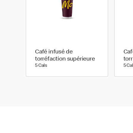
Café infusé de
Caf
torréfaction supérieure
tor
5 calories
5 Cals
5 Ca