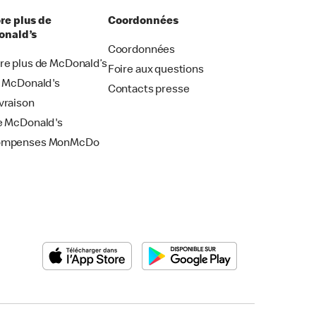
re plus de
Coordonnées
nald’s
Coordonnées
re plus de McDonald’s
Foire aux questions
i McDonald's
Contacts presse
vraison
e McDonald's
ompenses MonMcDo