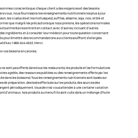
us sommes conscients que chaque client a des exigences et des besoins
rs vous, nous fournissons les renseignements nutritionnels les plus à jour
n, les crustacés et les mollusques], sulfites, sésame, soja, noix, et blé et
 informer que malgré les précautions que nous prenons, les opérations normales
oduits alimentaires entrent en contact avec d'autres, incluant d'autres
ste des ingrédients, et à consulter leur médecin pour toute question concernant
lacés pour émettre des recommandations aux clients souffrant d'allergies
ald's au 1 888 424-4622. Merci.
n vos besoins en calories.
 sont pas offerts dans tous les restaurants; les produits et les formulations
ratoires agréés, des ressources publiées ou des renseignements offerts par les
ée dans les boissons). Tous les renseignements nutritionnels sont basés sur
s de préparation, des tests effectués sur les produits, des sources des
changent périodiquement. Vous devriez vous attendre à une certaine variation
nant d'animaux. Nos produits au menu frits sont cuits dans un mélange d'huile