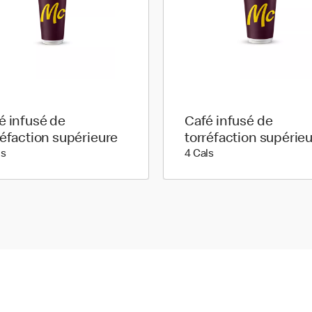
é infusé de
Café infusé de
réfaction supérieure
torréfaction supérie
5 calories
4 calories
ls
4 Cals