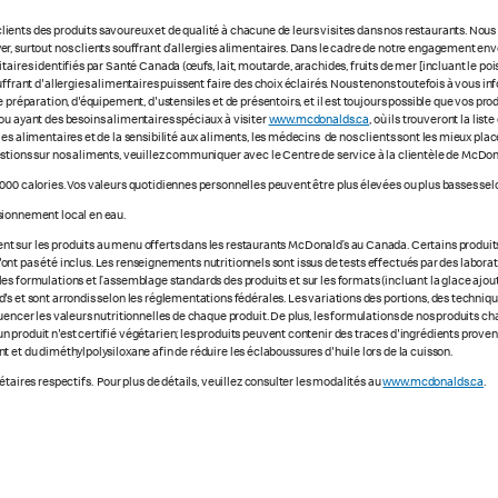
ients des produits savoureux et de qualité à chacune de leurs visites dans nos restaurants. No
r, surtout nos clients souffrant d’allergies alimentaires. Dans le cadre de notre engagement enve
ires identifiés par Santé Canada (œufs, lait, moutarde, arachides, fruits de mer [incluant le poisso
uffrant d'allergies alimentaires puissent faire des choix éclairés. Nous tenons toutefois à vous
 préparation, d'équipement, d'ustensiles et de présentoirs, et il est toujours possible que vos pr
ou ayant des besoins alimentaires spéciaux à visiter
www.mcdonalds.ca
, où ils trouveront la li
ies alimentaires et de la sensibilité aux aliments, les médecins de nos clients sont les mieux p
stions sur nos aliments, veuillez communiquer avec le Centre de service à la clientèle de McDon
000 calories. Vos valeurs quotidiennes personnelles peuvent être plus élevées ou plus basses selo
sionnement local en eau.
 sur les produits au menu offerts dans les restaurants McDonald’s au Canada. Certains produits ne
e n'ont pas été inclus. Les renseignements nutritionnels sont issus de tests effectués par des labo
s formulations et l’assemblage standards des produits et sur les formats (incluant la glace ajout
s et sont arrondis selon les réglementations fédérales. Les variations des portions, des technique
luencer les valeurs nutritionnelles de chaque produit. De plus, les formulations de nos produits 
 produit n'est certifié végétarien; les produits peuvent contenir des traces d'ingrédients prove
 et du diméthylpolysiloxane afin de réduire les éclaboussures d'huile lors de la cuisson.
taires respectifs. Pour plus de détails, veuillez consulter les modalités au
www.mcdonalds.ca
.