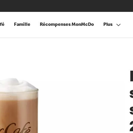
fé
Famille
Récompenses MonMcDo
Plus