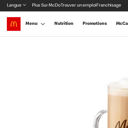
Langue
Plus Sur McDo
Trouver un emploi
Franchisage
Menu
Nutrition
Promotions
McCa