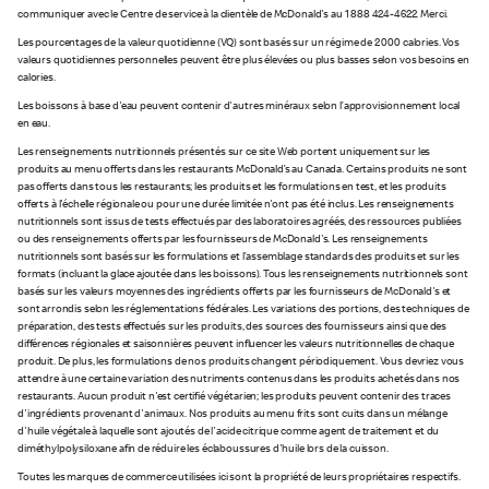
communiquer avec le Centre de service à la clientèle de McDonald's au 1 888 424-4622. Merci.
Les pourcentages de la valeur quotidienne (VQ) sont basés sur un régime de 2 000 calories. Vos
valeurs quotidiennes personnelles peuvent être plus élevées ou plus basses selon vos besoins en
calories.
Les boissons à base d'eau peuvent contenir d'autres minéraux selon l’approvisionnement local
en eau.
Les renseignements nutritionnels présentés sur ce site Web portent uniquement sur les
produits au menu offerts dans les restaurants McDonald’s au Canada. Certains produits ne sont
pas offerts dans tous les restaurants; les produits et les formulations en test, et les produits
offerts à l'échelle régionale ou pour une durée limitée n'ont pas été inclus. Les renseignements
nutritionnels sont issus de tests effectués par des laboratoires agréés, des ressources publiées
ou des renseignements offerts par les fournisseurs de McDonald's. Les renseignements
nutritionnels sont basés sur les formulations et l’assemblage standards des produits et sur les
formats (incluant la glace ajoutée dans les boissons). Tous les renseignements nutritionnels sont
basés sur les valeurs moyennes des ingrédients offerts par les fournisseurs de McDonald's et
sont arrondis selon les réglementations fédérales. Les variations des portions, des techniques de
préparation, des tests effectués sur les produits, des sources des fournisseurs ainsi que des
différences régionales et saisonnières peuvent influencer les valeurs nutritionnelles de chaque
produit. De plus, les formulations de nos produits changent périodiquement. Vous devriez vous
attendre à une certaine variation des nutriments contenus dans les produits achetés dans nos
restaurants. Aucun produit n'est certifié végétarien; les produits peuvent contenir des traces
d'ingrédients provenant d'animaux. Nos produits au menu frits sont cuits dans un mélange
d'huile végétale à laquelle sont ajoutés de l'acide citrique comme agent de traitement et du
diméthylpolysiloxane afin de réduire les éclaboussures d'huile lors de la cuisson.
Toutes les marques de commerce utilisées ici sont la propriété de leurs propriétaires respectifs.