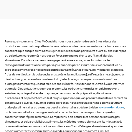
Remarque importante : Chez McDonald's, nous nous soucions de servir à nos clients des
produits savoureux et de qualité à chacune de leurs visites dans nos restaurants. Nous sommes
conscients que chaque client a des exigences et des besoins particuliers quant au choix de repas
ou de boisson consommés hors de son foyer, surtout nos clients souffrant d’allergies
alimentaires. Dans le cadre de notre engagement envers vous, nous fournissons les
renseignements nutritionnels les plus à jour énoncés par nos fournisseurs concernant les dix
allergènes alimentaires prioritaires identifiés par Santé Canada (œufs, lait, moutarde, arachides,
fruits de mer [incluant le poisson, les crustacés et les mollusques], sulfites, sésame, soja, noix, et
blé et autres grains céréaliers contenant du gluten) de façon à ce que nos clients souffrant
d'allergies alimentaires puissent faire des choix éclairés. Nous tenons toutefois à vous informer
que malgré les précautions que nous prenons, les opérations normales en cuisine peuvent
entraîner le partage d'aires d'entreposage, de cuisson et de préparation, d'équipement,
d'ustensiles et de présentoirs, et il est toujours possible que vos produits alimentaires entrent en
contact avec d'autres, incluant d'autres allergènes. Nous encourageons nos clients souffrant
d'allergies alimentaires ou ayant des besoins alimentaires spéciaux à visiter
www.mcdonalds.ca
,
où ils trouveront la liste des ingrédients, et à consulter leur médecin pour toute question
concernant leur régime alimentaire. Compte tenu de la nature très personnelle des allergies
alimentaires et de la sensibilité aux aliments, les médecins de nos clients sont les mieux placés
pour émettre des recommandations aux clients souffrant d'allergies alimentaires et ayant des
besoins alimentaires spéciaux. Si vous avez des questions sur nos aliments, veuillez