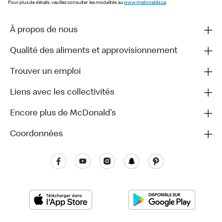
Pour plus de détails, veuillez consulter les modalités au
www.mcdonalds.ca
.
À propos de nous
Qualité des aliments et approvisionnement
Trouver un emploi
Liens avec les collectivités
Encore plus de McDonald’s
Coordonnées