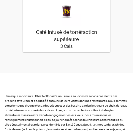
Café infusé de torréfaction
supérieure
3 calories
3 Cals
Remarque importante : Chez McDonald's, nous nous soucions de servir à nos clients des
produits savoureux et de qualité à chacune de leurs visites dans nos restaurants. Nous sommes
conscients que chaque client a des exigences et des besoins particuliers quant au choix de repas
ou de boisson consommés hors de son foyer, surtout nos clients souffrant d’allergies
alimentaires. Dans le cadre de notre engagement envers vous, nous fournissons les
renseignements nutritionnels les plus à jour énoncés par nos fournisseurs concernant les dix
allergènes alimentaires prioritaires identifiés par Santé Canada (œufs, lait, moutarde, arachides,
fruits de mer [incluant le poisson, les crustacés et les mollusques], sulfites, sésame, soja, noix, et