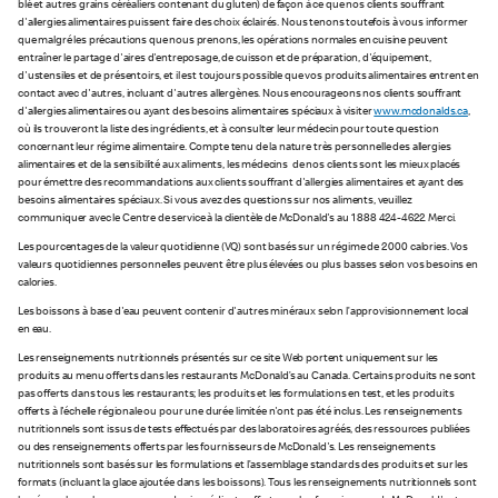
blé et autres grains céréaliers contenant du gluten) de façon à ce que nos clients souffrant
d'allergies alimentaires puissent faire des choix éclairés. Nous tenons toutefois à vous informer
que malgré les précautions que nous prenons, les opérations normales en cuisine peuvent
entraîner le partage d'aires d'entreposage, de cuisson et de préparation, d'équipement,
d'ustensiles et de présentoirs, et il est toujours possible que vos produits alimentaires entrent en
contact avec d'autres, incluant d'autres allergènes. Nous encourageons nos clients souffrant
d'allergies alimentaires ou ayant des besoins alimentaires spéciaux à visiter
www.mcdonalds.ca
,
où ils trouveront la liste des ingrédients, et à consulter leur médecin pour toute question
concernant leur régime alimentaire. Compte tenu de la nature très personnelle des allergies
alimentaires et de la sensibilité aux aliments, les médecins de nos clients sont les mieux placés
pour émettre des recommandations aux clients souffrant d'allergies alimentaires et ayant des
besoins alimentaires spéciaux. Si vous avez des questions sur nos aliments, veuillez
communiquer avec le Centre de service à la clientèle de McDonald's au 1 888 424-4622. Merci.
Les pourcentages de la valeur quotidienne (VQ) sont basés sur un régime de 2 000 calories. Vos
valeurs quotidiennes personnelles peuvent être plus élevées ou plus basses selon vos besoins en
calories.
Les boissons à base d'eau peuvent contenir d'autres minéraux selon l’approvisionnement local
en eau.
Les renseignements nutritionnels présentés sur ce site Web portent uniquement sur les
produits au menu offerts dans les restaurants McDonald’s au Canada. Certains produits ne sont
pas offerts dans tous les restaurants; les produits et les formulations en test, et les produits
offerts à l'échelle régionale ou pour une durée limitée n'ont pas été inclus. Les renseignements
nutritionnels sont issus de tests effectués par des laboratoires agréés, des ressources publiées
ou des renseignements offerts par les fournisseurs de McDonald's. Les renseignements
nutritionnels sont basés sur les formulations et l’assemblage standards des produits et sur les
formats (incluant la glace ajoutée dans les boissons). Tous les renseignements nutritionnels sont