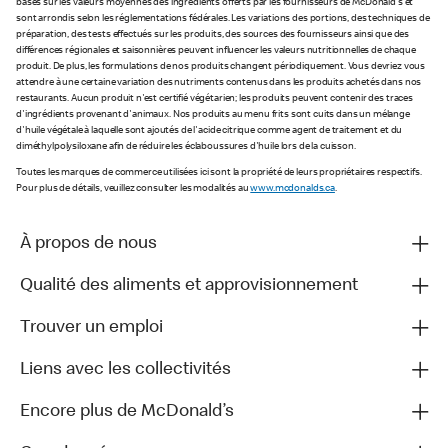
basés sur les valeurs moyennes des ingrédients offerts par les fournisseurs de McDonald's et
sont arrondis selon les réglementations fédérales. Les variations des portions, des techniques de
préparation, des tests effectués sur les produits, des sources des fournisseurs ainsi que des
différences régionales et saisonnières peuvent influencer les valeurs nutritionnelles de chaque
produit. De plus, les formulations de nos produits changent périodiquement. Vous devriez vous
attendre à une certaine variation des nutriments contenus dans les produits achetés dans nos
restaurants. Aucun produit n'est certifié végétarien; les produits peuvent contenir des traces
d'ingrédients provenant d'animaux. Nos produits au menu frits sont cuits dans un mélange
d'huile végétale à laquelle sont ajoutés de l'acide citrique comme agent de traitement et du
diméthylpolysiloxane afin de réduire les éclaboussures d'huile lors de la cuisson.
Toutes les marques de commerce utilisées ici sont la propriété de leurs propriétaires respectifs.
Pour plus de détails, veuillez consulter les modalités au
www.mcdonalds.ca
.
À propos de nous
Qualité des aliments et approvisionnement
Trouver un emploi
Liens avec les collectivités
Encore plus de McDonald’s