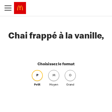
Chai frappé à la vanille,
Choisissez le format
P
M
G
Petit
Moyen
Grand