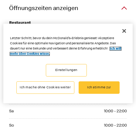
Öffnungszeiten anzeigen
Restaurant
Monday 10:00 - 22:00
Letzter Schritt, bevor du dein McDonald's-Erlebnis geniesst! Akzeptiere
Mo
10:00 - 22:00
Cookies für eine optimale Navigation und personalisierte Angebote. Das
dauert nur eine Sekunde und verbessert deine Erfahrung erheblich!
Ich will
Tuesday 10:00 - 22:00
Di
10:00 - 22:00
mehr über Cookies wisse.
Wednesday 10:00 - 22:00
Mi
10:00 - 22:00
Einstellungen
Thuesday 10:00 - 22:00
Do
10:00 - 22:00
Ich mache ohne Cookies weiter
Ich stimme zu!
Friday 10:00 - 22:00
Fr
10:00 - 22:00
Saturday 10:00 - 22:00
Sa
10:00 - 22:00
Sunday 10:00 - 22:00
So
10:00 - 22:00