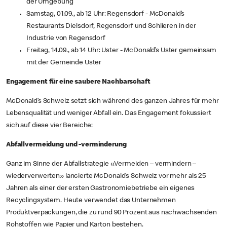
der Umgebung
Samstag, 01.09., ab 12 Uhr: Regensdorf - McDonald’s
Restaurants Dielsdorf, Regensdorf und Schlieren in der
Industrie von Regensdorf
Freitag, 14.09., ab 14 Uhr: Uster - McDonald’s Uster gemeinsam
mit der Gemeinde Uster
Engagement für eine saubere Nachbarschaft
McDonald’s Schweiz setzt sich während des ganzen Jahres für mehr
Lebensqualität und weniger Abfall ein. Das Engagement fokussiert
sich auf diese vier Bereiche:
Abfallvermeidung und -verminderung
Ganz im Sinne der Abfallstrategie «Vermeiden – vermindern –
wiederverwerten» lancierte McDonald’s Schweiz vor mehr als 25
Jahren als einer der ersten Gastronomiebetriebe ein eigenes
Recyclingsystem. Heute verwendet das Unternehmen
Produktverpackungen, die zu rund 90 Prozent aus nachwachsenden
Rohstoffen wie Papier und Karton bestehen.