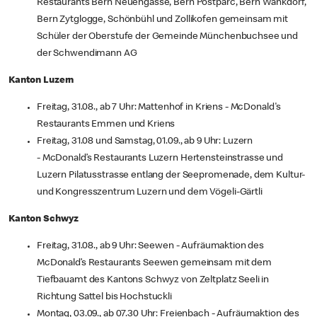
Restaurants Bern Neuengasse, Bern Postparc, Bern Wankdorf,
Bern Zytglogge, Schönbühl und Zollikofen gemeinsam mit
Schüler der Oberstufe der Gemeinde Münchenbuchsee und
der Schwendimann AG
Kanton Luzern
Freitag, 31.08., ab 7 Uhr: Mattenhof in Kriens - McDonald's
Restaurants Emmen und Kriens
Freitag, 31.08 und Samstag, 01.09., ab 9 Uhr: Luzern
- McDonald’s Restaurants Luzern Hertensteinstrasse und
Luzern Pilatusstrasse entlang der Seepromenade, dem Kultur-
und Kongresszentrum Luzern und dem Vögeli-Gärtli
Kanton Schwyz
Freitag, 31.08., ab 9 Uhr: Seewen - Aufräumaktion des
McDonald’s Restaurants Seewen gemeinsam mit dem
Tiefbauamt des Kantons Schwyz von Zeltplatz Seeli in
Richtung Sattel bis Hochstuckli
Montag, 03.09., ab 07.30 Uhr: Freienbach - Aufräumaktion des