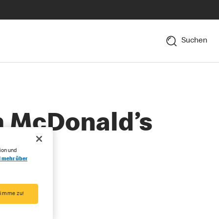
Suchen
 McDonald’s
ion und
l mehr über
timme zu!