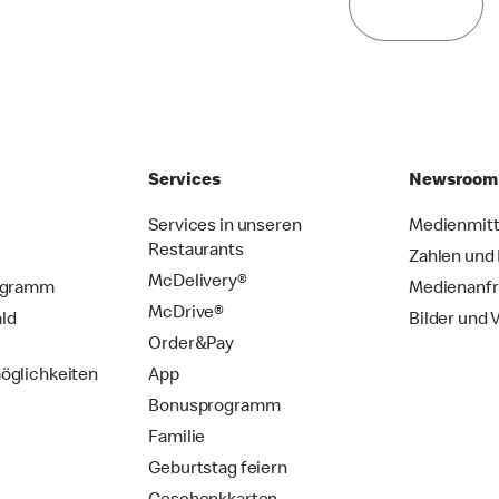
Services
Newsroom
Services in unseren
Medienmitt
Restaurants
Zahlen und
McDelivery®
ogramm
Medienanf
McDrive®
ld
Bilder und 
Order&Pay
öglichkeiten
App
Bonusprogramm
Familie
Geburtstag feiern