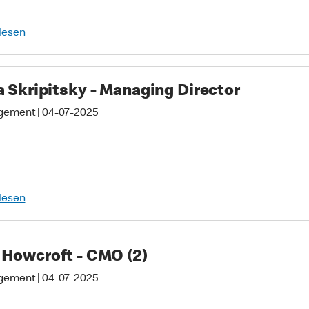
lesen
a Skripitsky - Managing Director
gement
|
04-07-2025
lesen
 Howcroft - CMO (2)
gement
|
04-07-2025