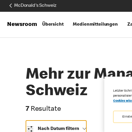
McDonald's Schweiz
Newsroom
Übersicht
Medienmitteilungen
Za
Mehr zur Man
Schweiz
Letzter Schri
personalisie
Cookies wis
7 Resultate
7
Resultate
Einst
Nach Datum filtern