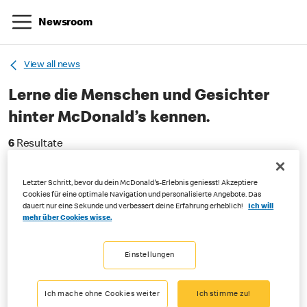
Newsroom
View all news
Lerne die Menschen und Gesichter
hinter McDonald’s kennen.
6 Resultate
6
Resultate
Letzter Schritt, bevor du dein McDonald's-Erlebnis geniesst! Akzeptiere
Nach Datum filtern
Cookies für eine optimale Navigation und personalisierte Angebote. Das
dauert nur eine Sekunde und verbessert deine Erfahrung erheblich!
Ich will
mehr über Cookies wisse.
Führungswechsel bei
McDonald’s Schweiz per Juni
Einstellungen
Unternehmen, Press Releases, Mitarbeitende
|
05-27-2026
Ich mache ohne Cookies weiter
Ich stimme zu!