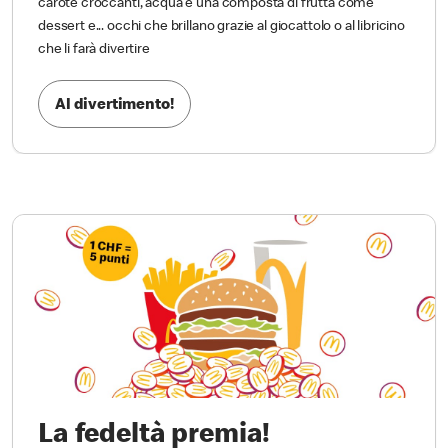
carote croccanti, acqua e una composta di frutta come
dessert e... occhi che brillano grazie al giocattolo o al libricino
che li farà divertire
Al divertimento!
La fedeltà premia!