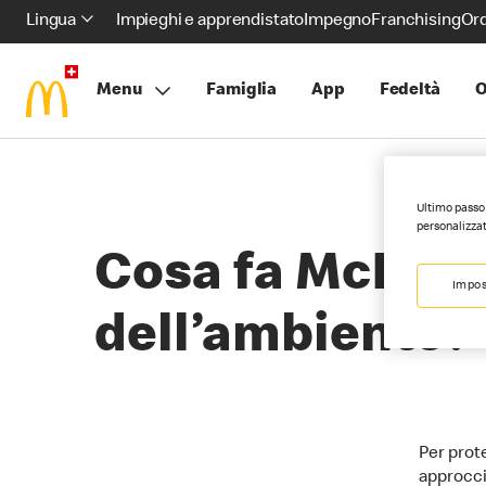
Lingua
Impieghi e apprendistato
Impegno
Franchising
Ord
Menu
Famiglia
App
Fedeltà
O
Ultimo passo 
personalizzat
Cosa fa McDonal
Impos
dell’ambiente?
Per prot
approccio