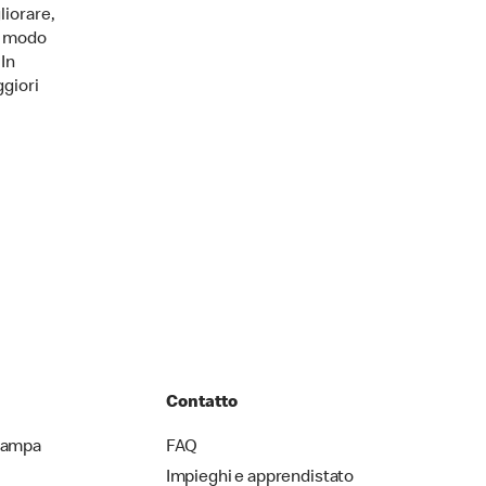
liorare,
n modo
In
giori
Contatto
stampa
FAQ
Impieghi e apprendistato