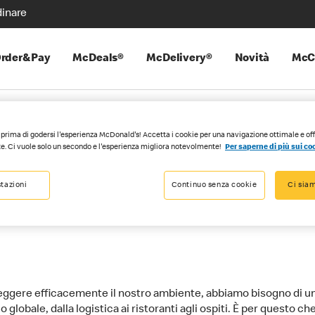
inare
rder&Pay
McDeals®
McDelivery®
Novità
McC
prima di godersi l'esperienza McDonald's! Accetta i cookie per una navigazione ottimale e of
e. Ci vuole solo un secondo e l'esperienza migliora notevolmente!
Per saperne di più sui co
d’s® nell’ambito d
tazioni
Continuo senza cookie
Ci siam
eggere efficacemente il nostro ambiente, abbiamo bisogno di u
 globale, dalla logistica ai ristoranti agli ospiti. È per questo ch