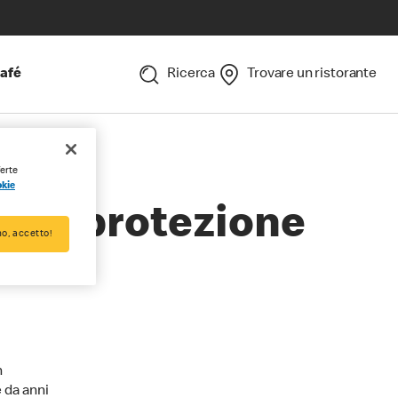
afé
Ricerca
Trovare un ristorante
ferte
okie
ella protezione
o, accetto!
n
e da anni