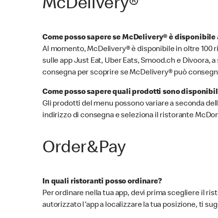
McDelivery®
Come posso sapere se McDelivery® è disponibile a
Al momento, McDelivery® è disponibile in oltre 100 ris
sulle app Just Eat, Uber Eats, Smood.ch e Divoora, a s
consegna per scoprire se McDelivery® può consegnar
Come posso sapere quali prodotti sono disponibi
Gli prodotti del menu possono variare a seconda della l
indirizzo di consegna e seleziona il ristorante McDon
Order&Pay
In quali ristoranti posso ordinare?
Per ordinare nella tua app, devi prima scegliere il ri
autorizzato l'app a localizzare la tua posizione, ti