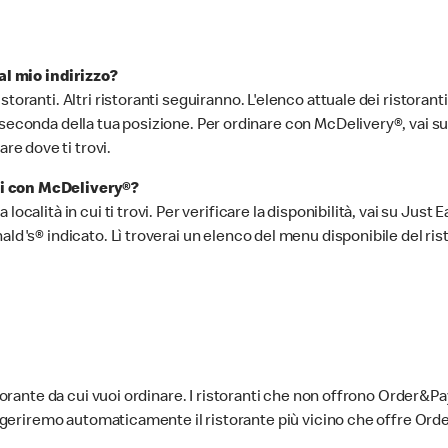
l mio indirizzo?
toranti. Altri ristoranti seguiranno. L'elenco attuale dei ristoran
econda della tua posizione. Per ordinare con McDelivery®, vai su uno
e dove ti trovi.
li con McDelivery®?
ocalità in cui ti trovi. Per verificare la disponibilità, vai su Just 
ald's® indicato. Lì troverai un elenco del menu disponibile del ris
storante da cui vuoi ordinare. I ristoranti che non offrono Order&Pa
 suggeriremo automaticamente il ristorante più vicino che offre O