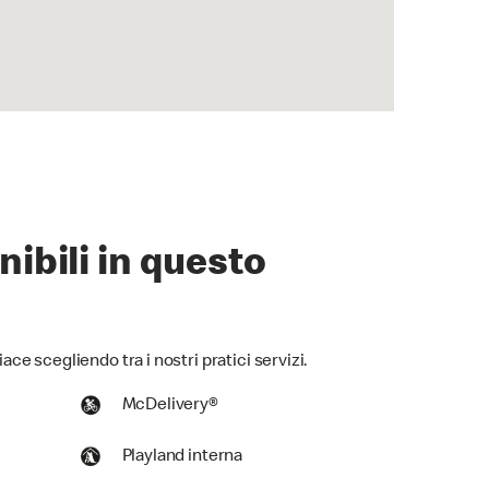
nibili in questo
iace scegliendo tra i nostri pratici servizi.
McDelivery®
Playland interna