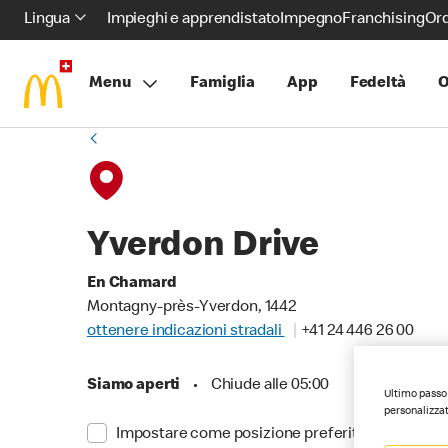
Lingua
Impieghi e apprendistato
Impegno
Franchising
Ord
Menu
Famiglia
App
Fedeltà
O
Yverdon Drive
En Chamard
Montagny-près-Yverdon, 1442
ottenere indicazioni stradali
+41 24 446 26 00
Siamo aperti
•
Chiude alle 05:00
Ultimo passo 
personalizzat
Impostare come posizione preferita