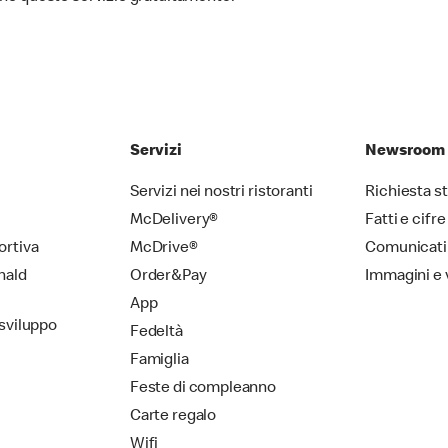
Servizi
Newsroom
Servizi nei nostri ristoranti
Richiesta 
McDelivery®
Fatti e cifre
ortiva
McDrive®
Comunicati
nald
Order&Pay
Immagini e 
App
 sviluppo
Fedeltà
Famiglia
Feste di compleanno
Carte regalo
Wifi