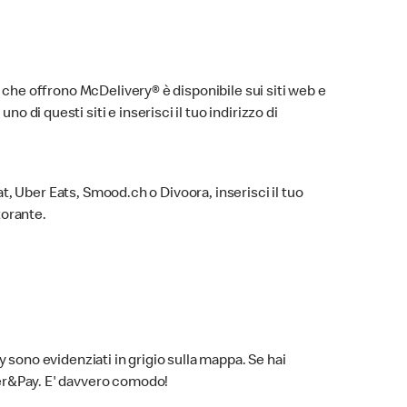
ti che offrono McDelivery® è disponibile sui siti web e
 di questi siti e inserisci il tuo indirizzo di
Eat, Uber Eats, Smood.ch o Divoora, inserisci il tuo
torante.
y sono evidenziati in grigio sulla mappa. Se hai
rder&Pay. E' davvero comodo!