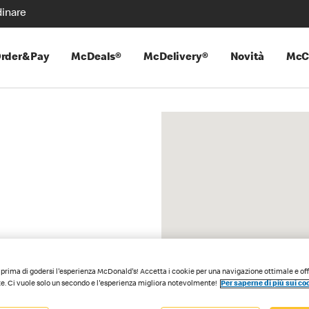
inare
rder&Pay
McDeals®
McDelivery®
Novità
McC
prima di godersi l'esperienza McDonald's! Accetta i cookie per una navigazione ottimale e of
e. Ci vuole solo un secondo e l'esperienza migliora notevolmente!
Per saperne di più sui co