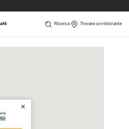
afé
Ricerca
Trovare un ristorante
ferte
okie