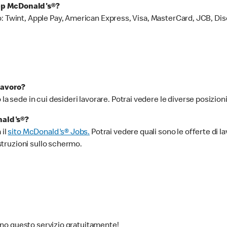
app McDonald's®?
: Twint, Apple Pay, American Express, Visa, MasterCard, JCB, Dis
lavoro?
o la sede in cui desideri lavorare. Potrai vedere le diverse posizioni
nald's®?
 il
sito McDonald's® Jobs.
Potrai vedere quali sono le offerte di lavo
istruzioni sullo schermo.
scono questo servizio gratuitamente!