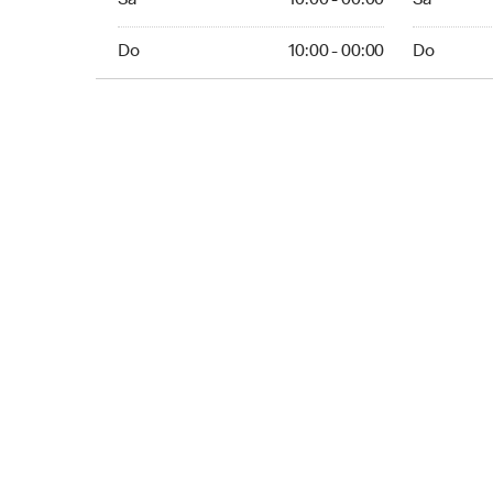
Sa
10:00 - 00:00
Sa
Sunday 10:00 - 00:00
Sunday 10:
Do
10:00 - 00:00
Do