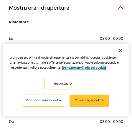
Mostra orari di apertura
Ristorante
Monday 08:00 - 00:00
Lu
08:00 - 00:00
Tuesday 08:00 - 00:00
Ma
08:00 - 00:00
Ultimo passo prima di godersi l'esperienza McDonald's! Accetta i cookie per
Wednesday 08:00 - 00:00
una navigazione ottimale e offerte personalizzate. Ci vuole solo un secondo e
Me
08:00 - 00:00
l'esperienza migliora notevolmente!
Per saperne di più sui cookie
Thursday 08:00 - 00:00
Gi
08:00 - 00:00
Impostazioni
Friday 08:00 - 02:00
Ve
08:00 - 02:00
Continuo senza cookie
Ci siamo, accetto!
Saturday 08:00 - 02:00
Sa
08:00 - 02:00
Sunday 08:00 - 00:00
Do
08:00 - 00:00