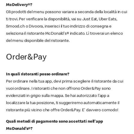
McDelivery®?
Gli prodotti del menu possono variare a seconda della località in cui
ti trovi. Per verificare la disponibilità, vai su Just Eat, Uber Eats,
Smood.ch o Divoora, inserisci il tuo indirizzo di consegna e
seleziona il ristorante McDonald's® indicato. Lì troverai un elenco
del menu disponibile del ristorante.
Order&Pay
In quali ristoranti posso ordinare?
Per ordinare nella tua app, devi prima scegliere il ristorante da cui
vuoi ordinare. I ristoranti che non offrono Order&Pay sono
evidenziati in grigio sulla mappa. Se hai autorizzato l'app a
localizzare la tua posizione, ti suggeriremo automaticamente il
ristorante più vicino che offre Order&Pay. E' davvero comodo!
Quali metodi di pagamento sono accettati nell'app
McDonald's®?