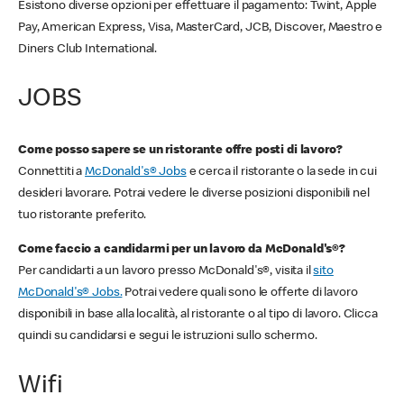
Esistono diverse opzioni per effettuare il pagamento: Twint, Apple
Pay, American Express, Visa, MasterCard, JCB, Discover, Maestro e
Diners Club International.
JOBS
Come posso sapere se un ristorante offre posti di lavoro?
Connettiti a
McDonald's® Jobs
e cerca il ristorante o la sede in cui
desideri lavorare. Potrai vedere le diverse posizioni disponibili nel
tuo ristorante preferito.
Come faccio a candidarmi per un lavoro da McDonald's®?
Per candidarti a un lavoro presso McDonald's®, visita il
sito
McDonald's® Jobs.
Potrai vedere quali sono le offerte di lavoro
disponibili in base alla località, al ristorante o al tipo di lavoro. Clicca
quindi su candidarsi e segui le istruzioni sullo schermo.
Wifi