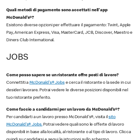
Quali metodi di pagamento sono accettati nell'app
McDonald's®?
Esistono diverse opzioni per effettuare il pagamento: Twint, Apple
Pay, American Express, Visa, MasterCard, JCB, Discover, Maestro e
Diners Club International.
JOBS
Come posso sapere se un ristorante offre posti di lavoro?
Connettiti a
McDonald's® Jobs
e cerca il ristorante o la sede in cui
desideri lavorare. Potrai vedere le diverse posizioni disponibili nel
tuo ristorante preferito.
Come faccio a candidarmi per un lavoro da McDonald's®?
Per candidarti a un lavoro presso McDonald's®, visita il
sito
McDonald's® Jobs.
Potrai vedere quali sono le offerte di lavoro
disponibili in base alla località, al ristorante o al tipo di lavoro. Clicca
quindi su candidarsi e segui le istruzioni sullo schermo.