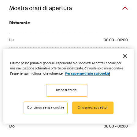
Mostra orari di apertura
Ristorante
Monday 08:00 - 00:00
Lu
08:00 - 00:00
Tuesday 08:00 - 00:00
Ma
08:00 - 00:00
Ultimo passo prima di godersi l'esperienza McDonald's! Accetta i cookie per
Wednesday 08:00 - 00:00
Me
08:00 - 00:00
una navigazione ottimale e offerte personalizzate. Ci vuole solo un secondo e
l'esperienza migliora notevolmente!
Per saperne di più sui cookie
Thursday 08:00 - 00:00
Gi
08:00 - 00:00
Impostazioni
Friday 08:00 - 01:00
Ve
08:00 - 01:00
Continuo senza cookie
Ci siamo, accetto!
Saturday 08:00 - 01:00
Sa
08:00 - 01:00
Sunday 08:00 - 00:00
Do
08:00 - 00:00