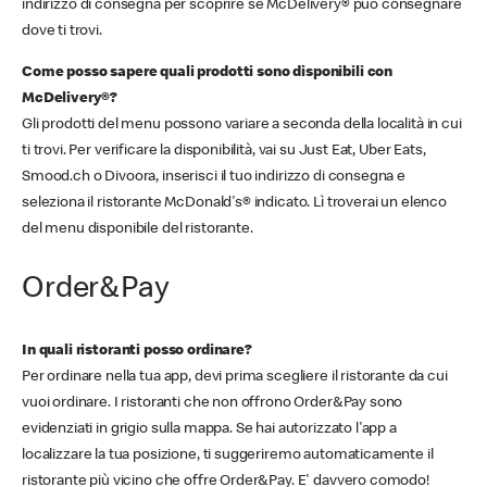
indirizzo di consegna per scoprire se McDelivery® può consegnare
dove ti trovi.
Come posso sapere quali prodotti sono disponibili con
McDelivery®?
Gli prodotti del menu possono variare a seconda della località in cui
ti trovi. Per verificare la disponibilità, vai su Just Eat, Uber Eats,
Smood.ch o Divoora, inserisci il tuo indirizzo di consegna e
seleziona il ristorante McDonald's® indicato. Lì troverai un elenco
del menu disponibile del ristorante.
Order&Pay
In quali ristoranti posso ordinare?
Per ordinare nella tua app, devi prima scegliere il ristorante da cui
vuoi ordinare. I ristoranti che non offrono Order&Pay sono
evidenziati in grigio sulla mappa. Se hai autorizzato l'app a
localizzare la tua posizione, ti suggeriremo automaticamente il
ristorante più vicino che offre Order&Pay. E' davvero comodo!