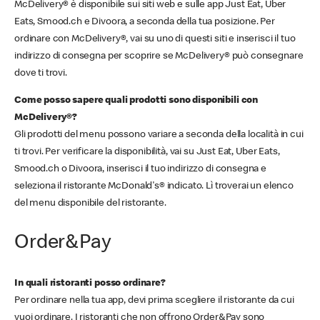
McDelivery® è disponibile sui siti web e sulle app Just Eat, Uber
Eats, Smood.ch e Divoora, a seconda della tua posizione. Per
ordinare con McDelivery®, vai su uno di questi siti e inserisci il tuo
indirizzo di consegna per scoprire se McDelivery® può consegnare
dove ti trovi.
Come posso sapere quali prodotti sono disponibili con
McDelivery®?
Gli prodotti del menu possono variare a seconda della località in cui
ti trovi. Per verificare la disponibilità, vai su Just Eat, Uber Eats,
Smood.ch o Divoora, inserisci il tuo indirizzo di consegna e
seleziona il ristorante McDonald's® indicato. Lì troverai un elenco
del menu disponibile del ristorante.
Order&Pay
In quali ristoranti posso ordinare?
Per ordinare nella tua app, devi prima scegliere il ristorante da cui
vuoi ordinare. I ristoranti che non offrono Order&Pay sono