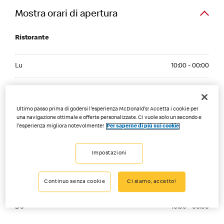
Mostra orari di apertura
Ristorante
Monday 10:00 - 00:00
Lu
10:00 - 00:00
Tuesday 10:00 - 00:00
Ma
10:00 - 00:00
Wednesday 10:00 - 00:00
Ultimo passo prima di godersi l'esperienza McDonald's! Accetta i cookie per
Me
10:00 - 00:00
una navigazione ottimale e offerte personalizzate. Ci vuole solo un secondo e
l'esperienza migliora notevolmente!
Per saperne di più sui cookie
Thursday 10:00 - 00:00
Gi
10:00 - 00:00
Friday 10:00 - 03:00
Impostazioni
Ve
10:00 - 03:00
Saturday 10:00 - 04:00
Continuo senza cookie
Ci siamo, accetto!
Sa
10:00 - 04:00
Sunday 10:00 - 00:00
Do
10:00 - 00:00