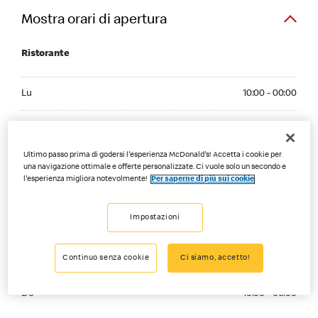
Mostra orari di apertura
Ristorante
Monday 10:00 - 00:00
Lu
10:00 - 00:00
Tuesday 10:00 - 00:00
Ma
10:00 - 00:00
Wednesday 10:00 - 00:00
Ultimo passo prima di godersi l'esperienza McDonald's! Accetta i cookie per
Me
10:00 - 00:00
una navigazione ottimale e offerte personalizzate. Ci vuole solo un secondo e
l'esperienza migliora notevolmente!
Per saperne di più sui cookie
Thursday 10:00 - 00:00
Gi
10:00 - 00:00
Friday 10:00 - 03:00
Impostazioni
Ve
10:00 - 03:00
Saturday 10:00 - 04:00
Continuo senza cookie
Ci siamo, accetto!
Sa
10:00 - 04:00
Sunday 10:00 - 00:00
Do
10:00 - 00:00