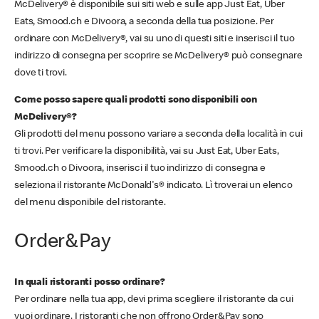
McDelivery® è disponibile sui siti web e sulle app Just Eat, Uber
Eats, Smood.ch e Divoora, a seconda della tua posizione. Per
ordinare con McDelivery®, vai su uno di questi siti e inserisci il tuo
indirizzo di consegna per scoprire se McDelivery® può consegnare
dove ti trovi.
Come posso sapere quali prodotti sono disponibili con
McDelivery®?
Gli prodotti del menu possono variare a seconda della località in cui
ti trovi. Per verificare la disponibilità, vai su Just Eat, Uber Eats,
Smood.ch o Divoora, inserisci il tuo indirizzo di consegna e
seleziona il ristorante McDonald's® indicato. Lì troverai un elenco
del menu disponibile del ristorante.
Order&Pay
In quali ristoranti posso ordinare?
Per ordinare nella tua app, devi prima scegliere il ristorante da cui
vuoi ordinare. I ristoranti che non offrono Order&Pay sono