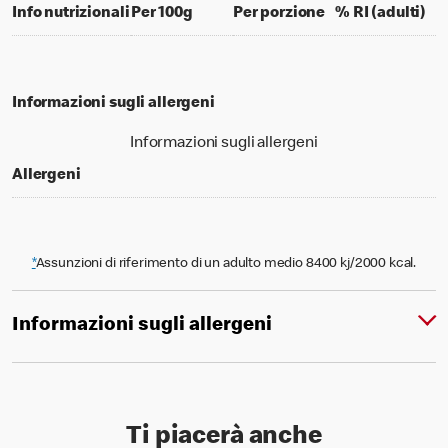
per 100 grams
per portion
% d
Info nutrizionali
Per 100g
Per porzione
% RI (adulti)
Informazioni sugli allergeni
Informazioni sugli allergeni
Allergeni
*
Assunzioni di riferimento di un adulto medio 8400 kj/2000 kcal.
Informazioni sugli allergeni
Ti piacerà anche