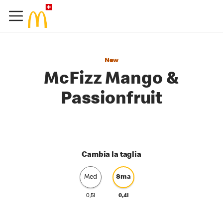
New
McFizz Mango &
Passionfruit
Cambia la taglia
Med
Sma
0,5l
0,4l