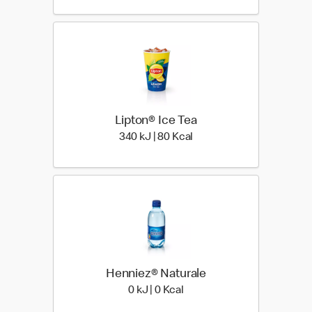
Lipton® Ice Tea
340 kiloJoule | 80 kilo ca
340 kJ | 80 Kcal
Henniez® Naturale
0 kiloJoule | 0 kilo calories
0 kJ | 0 Kcal