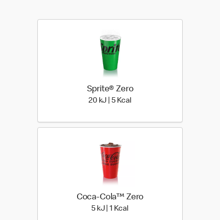
Sprite® Zero
20 kiloJoule | 5 kilo calori
20 kJ | 5 Kcal
Coca-Cola™ Zero
5 kiloJoule | 1 kilo calories
5 kJ | 1 Kcal