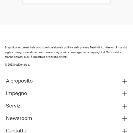
Si applicano i termini e le condizioni del sito e la politica sulla privacy. Tutti i diritti riservati. I marchi, i
loghi e i disegni visualizzati sono marchi registrati e non registrati e copyright di McDonald's,
tranne nei casi in cui è indicata la proprietà di terzi.
© 2023 McDonald's.
A proposito
Impegno
Servizi
Newsroom
Contatto