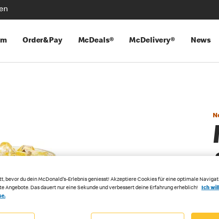
len
mm
Order&Pay
McDeals®
McDelivery®
News
N
tt, bevor du dein McDonald's-Erlebnis geniesst! Akzeptiere Cookies für eine optimale Navigat
rte Angebote. Das dauert nur eine Sekunde und verbessert deine Erfahrung erheblich!
Ich wil
se.