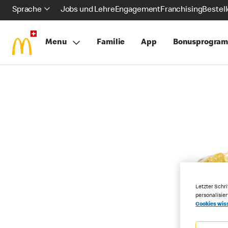
Sprache
Jobs und Lehre
Engagement
Franchising
Bestel
Menu
Familie
App
Bonusprogra
Letzter Schri
personalisie
Cookies wis