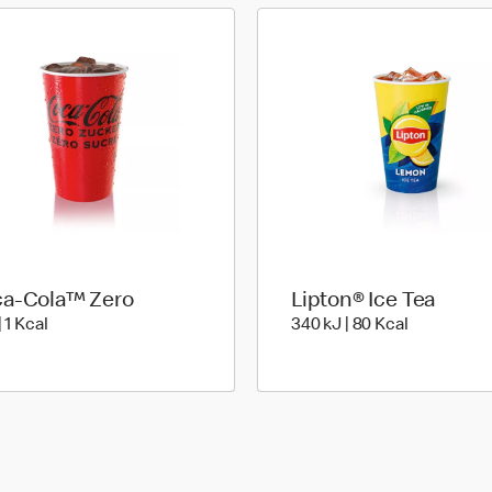
a-Cola™ Zero
Lipton® Ice Tea
5 kiloJoule | 1 kilo calories
340 kiloJoul
| 1 Kcal
340 kJ | 80 Kcal