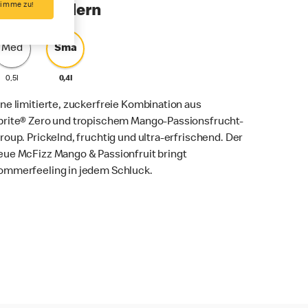
timme zu!
rösse ändern
Med
Sma
0,5l
0,4l
ine limitierte, zuckerfreie Kombination aus
prite® Zero und tropischem Mango-Passionsfrucht-
iroup. Prickelnd, fruchtig und ultra-erfrischend. Der
eue McFizz Mango & Passionfruit bringt
ommerfeeling in jedem Schluck.