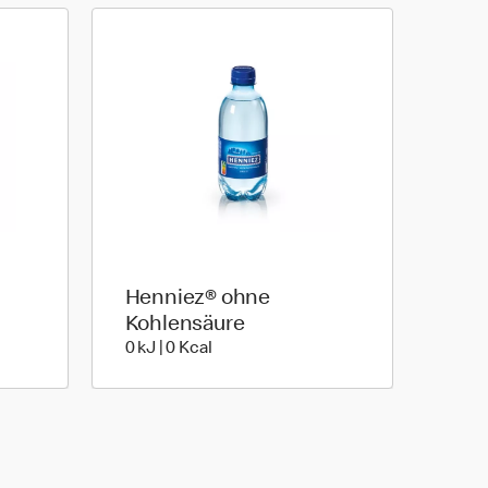
Henniez® ohne
e | 80 kilo calories
Kohlensäure
0 kiloJoule | 0 kilo calories
0 kJ | 0 Kcal