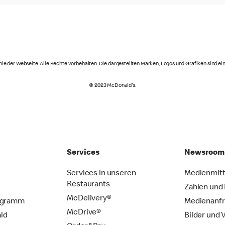
ie der Webseite. Alle Rechte vorbehalten. Die dargestellten Marken, Logos und Grafiken sind 
© 2023 McDonald's.
Services
Newsroom
Services in unseren
Medienmitt
Restaurants
Zahlen und
McDelivery®
ogramm
Medienanf
McDrive®
ld
Bilder und 