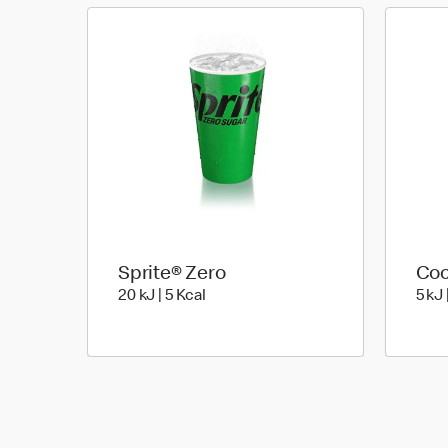
Sprite® Zero
Coc
20 kiloJoule | 5 kilo calories
20 kJ | 5 Kcal
5 kJ 