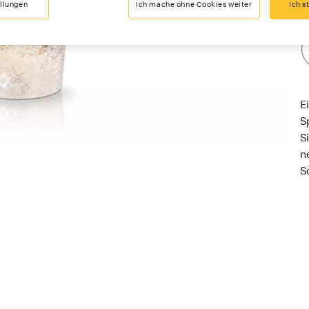
ellungen
Ich mache ohne Cookies weiter
Ich s
G
E
S
S
n
S