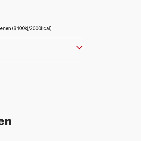
senen (8400kj/2000kcal)
len