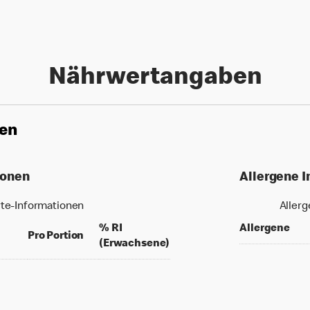
Nährwertangaben
nen
ionen
Allergene 
te-Informationen
Aller
% RI
Allergene
per 100 grams
per portion
Pro Portion
% daily value for an adult
(Erwachsene)