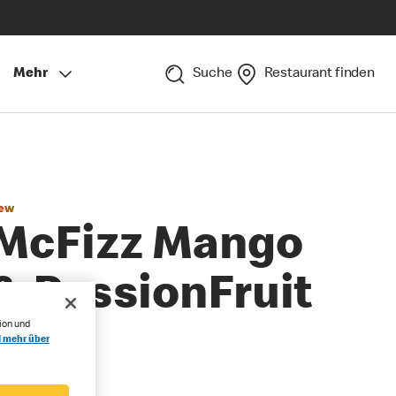
Mehr
Suche
Restaurant finden
ew
McFizz Mango
& PassionFruit
ion und
l mehr über