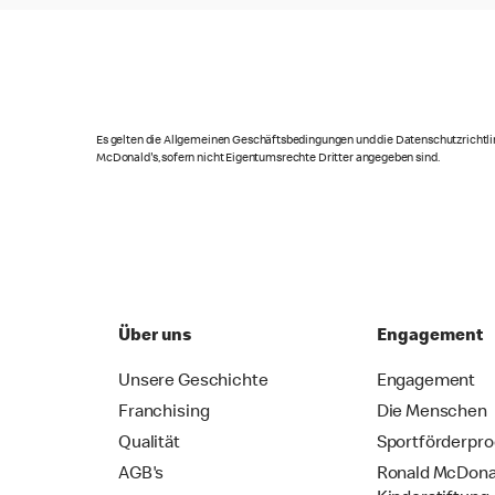
Es gelten die Allgemeinen Geschäftsbedingungen und die Datenschutzrichtlin
McDonald's, sofern nicht Eigentumsrechte Dritter angegeben sind.
Über uns
Engagement
Unsere Geschichte
Engagement
Franchising
Die Menschen
Qualität
Sportförderpr
AGB's
Ronald McDona