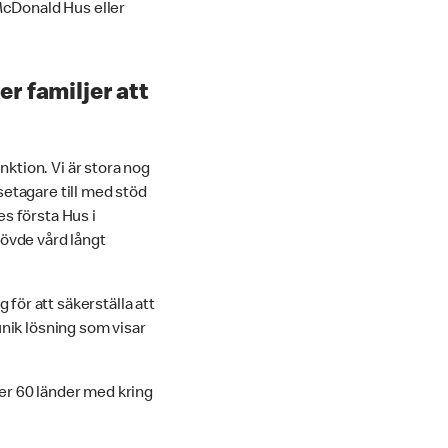
 McDonald Hus eller
r familjer att
nktion. Vi är stora nog
isetagare till med stöd
s första Hus i
hövde vård långt
ör att säkerställa att
unik lösning som visar
ver 60 länder med kring