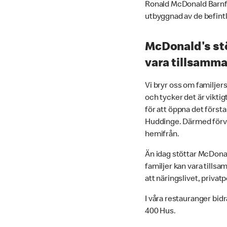
Ronald McDonald Barnfon
utbyggnad av de befint
McDonald's stö
vara tillsamma
Vi bryr oss om familjers
och tycker det är viktig
för att öppna det först
Huddinge. Därmed förver
hemifrån.
Än idag stöttar McDona
familjer kan vara tills
att näringslivet, priva
I våra restauranger bid
400 Hus.