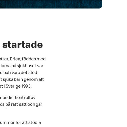
 startade
tter, Erica, föddes med
derna på sjukhuset var
d och vara det stöd
rt sjuka barn genom att
 i Sverige 1993.
r under kontroll av
ds på rätt sätt och går
summor för att stödja