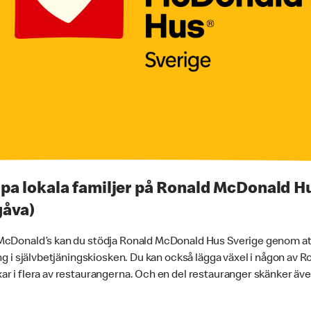
lpa lokala familjer på Ronald McDonald 
gåva)
McDonald’s kan du stödja Ronald McDonald Hus Sverige genom att 
ing i självbetjäningskiosken. Du kan också lägga växel i någon av
r i flera av restaurangerna. Och en del restauranger skänker även 