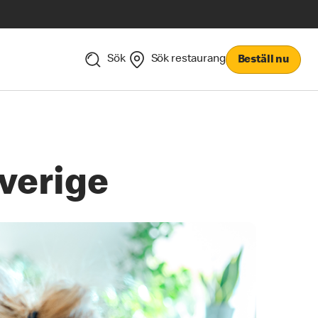
Sök
Sök restaurang
Beställ nu
verige