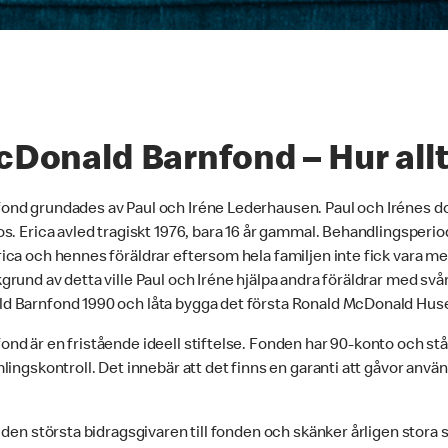
Donald Barnfond – Hur allt
nd grundades av Paul och Iréne Lederhausen. Paul och Irénes do
s. Erica avled tragiskt 1976, bara 16 år gammal. Behandlingsperio
ca och hennes föräldrar eftersom hela familjen inte fick vara me
rund av detta ville Paul och Iréne hjälpa andra föräldrar med svå
 Barnfond 1990 och låta bygga det första Ronald McDonald Huset
d är en fristående ideell stiftelse. Fonden har 90-konto och stå
ingskontroll. Det innebär att det finns en garanti att gåvor använ
 den största bidragsgivaren till fonden och skänker årligen stora 