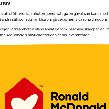
knas
het att stötta verksamheten genom att ge en gåva i samband med 
 vi andra sätt som du kan läsa om på deras hemsida ronaldmcdona
tödjer verksamheten bland annat genom insamlingskampanjer i 
arna, McDonald's huvudkontor och deras leverantörer.