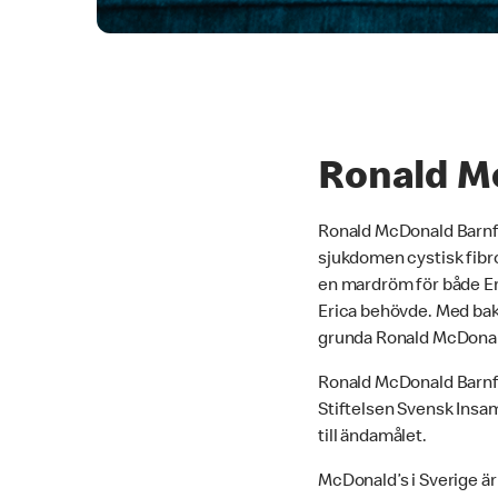
Ronald Mc
Ronald McDonald Barnfo
sjukdomen cystisk fibro
en mardröm för både Eri
Erica behövde. Med bakg
grunda Ronald McDonald
Ronald McDonald Barnfon
Stiftelsen Svensk Insaml
till ändamålet.
McDonald’s i Sverige är