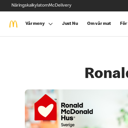
Näringskalkylatorn
McDelivery
Vår meny
Just Nu
Om vår mat
För
Ronal