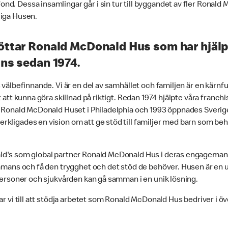
d. Dessa insamlingar går i sin tur till byggandet av fler Ronald
liga Husen.
ttar Ronald McDonald Hus som har hjälpe
ns sedan 1974.
 välbefinnande. Vi är en del av samhället och familjen är en kärnfu
t att kunna göra skillnad på riktigt. Redan 1974 hjälpte våra franch
a Ronald McDonald Huset i Philadelphia och 1993 öppnades Sverige
kligades en vision om att ge stöd till familjer med barn som be
ld's som global partner Ronald McDonald Hus i deras engagemang f
ammans och få den trygghet och det stöd de behöver. Husen är en 
tpersoner och sjukvården kan gå samman i en unik lösning.
rar vi till att stödja arbetet som Ronald McDonald Hus bedriver i ö