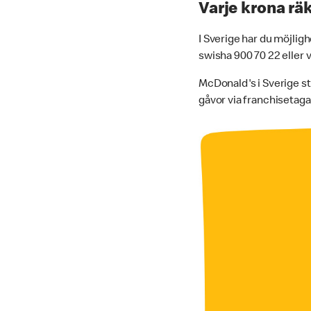
Varje krona rä
I Sverige har du möjlig
swisha 900 70 22 eller
McDonald's i Sverige s
gåvor via franchisetag