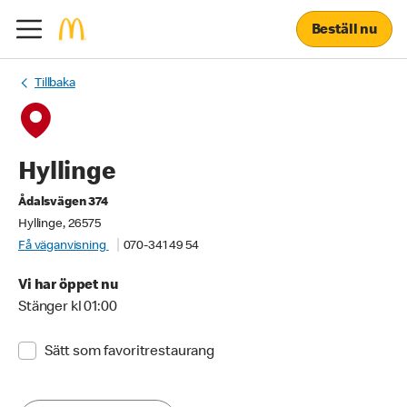
Beställ nu
Tillbaka
Hyllinge
Ådalsvägen 374
Hyllinge, 26575
Få väganvisning
070-341 49 54
Vi har öppet nu
Stänger kl 01:00
Sätt som favoritrestaurang