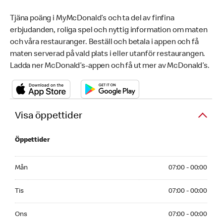
Tjäna poäng i MyMcDonald’s och ta del av finfina
erbjudanden, roliga spel och nyttig information om maten
och våra restauranger. Beställ och betala i appen och få
maten serverad på vald plats i eller utanför restaurangen.
Ladda ner McDonald’s-appen och få ut mer av McDonald’s.
Visa öppettider
Öppettider
Monday 07:00 - 00:00
Mån
07:00 - 00:00
Tuesday 07:00 - 00:00
Tis
07:00 - 00:00
Wednesday 07:00 - 00:00
Ons
07:00 - 00:00