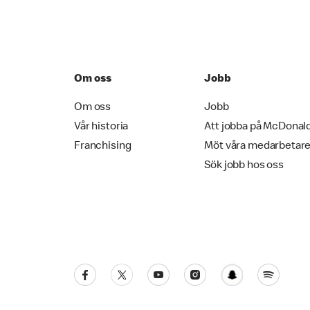
Om oss
Jobb
Om oss
Jobb
Vår historia
Att jobba på McDonal
Franchising
Möt våra medarbetar
Sök jobb hos oss