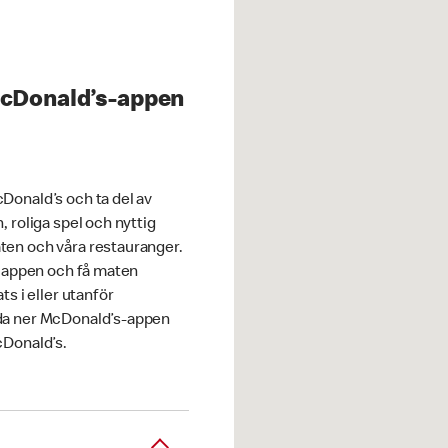
McDonald’s-appen
Donald’s och ta del av
, roliga spel och nyttig
en och våra restauranger.
i appen och få maten
ts i eller utanför
da ner McDonald’s-appen
cDonald’s.