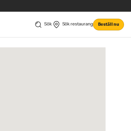
Sök
Sök restaurang
Beställ nu