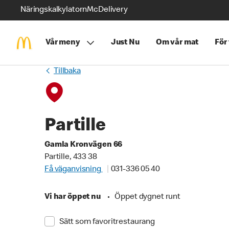
Näringskalkylatorn
McDelivery
Vår meny
Just Nu
Om vår mat
För
Tillbaka
Partille
Gamla Kronvägen 66
Partille, 433 38
Få väganvisning
031-336 05 40
Vi har öppet nu
•
Öppet dygnet runt
Sätt som favoritrestaurang