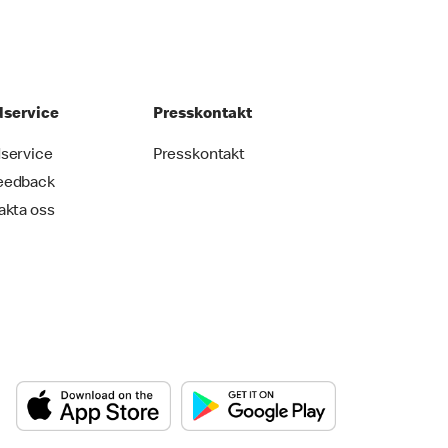
service
Presskontakt
service
Presskontakt
eedback
akta oss