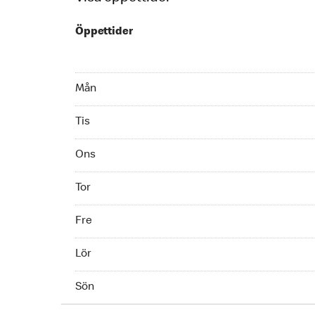
Öppettider
Monday Öppet dygnet runt
Mån
Tuesday Öppet dygnet runt
Tis
Wednesday Öppet dygnet runt
Ons
Thursday Öppet dygnet runt
Tor
Friday Öppet dygnet runt
Fre
Saturday Öppet dygnet runt
Lör
Sunday Öppet dygnet runt
Sön