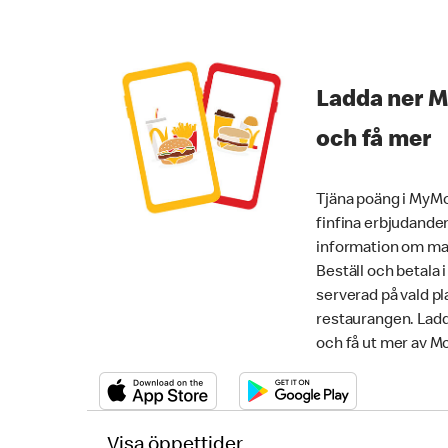
Ladda ner 
och få mer
Tjäna poäng i MyMc
finfina erbjudanden
information om mat
Beställ och betala 
serverad på vald pla
restaurangen. Lad
och få ut mer av M
Visa öppettider