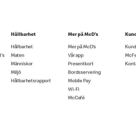
Hållbarhet
Mer på McD's
Kund
Hållbarhet
Mer på McD's
Kund
d's
Maten
Vår app
McF
e
Människor
Presentkort
Kont
Miljö
Bordsservering
Hållbarhetsrapport
Mobile Pay
Wi-Fi
McCafé