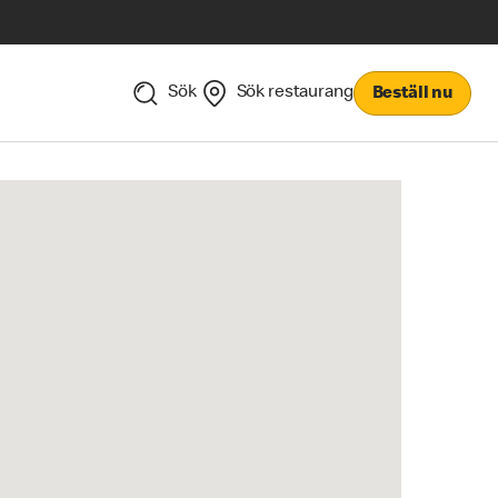
Sök
Sök restaurang
Beställ nu