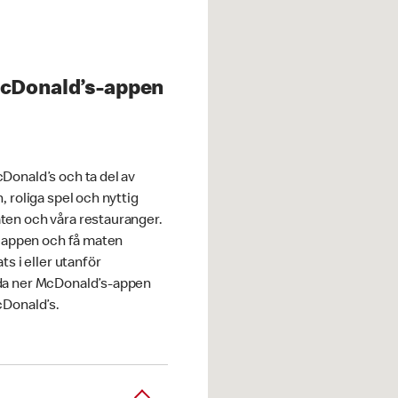
McDonald’s-appen
Donald’s och ta del av
, roliga spel och nyttig
en och våra restauranger.
i appen och få maten
ts i eller utanför
da ner McDonald’s-appen
cDonald’s.