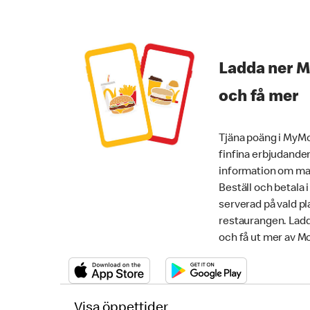
Ladda ner 
och få mer
Tjäna poäng i MyMc
finfina erbjudanden
information om mat
Beställ och betala 
serverad på vald pla
restaurangen. Lad
och få ut mer av M
Visa öppettider