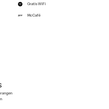
Gratis WiFi
McCafé
s
aurangen
an