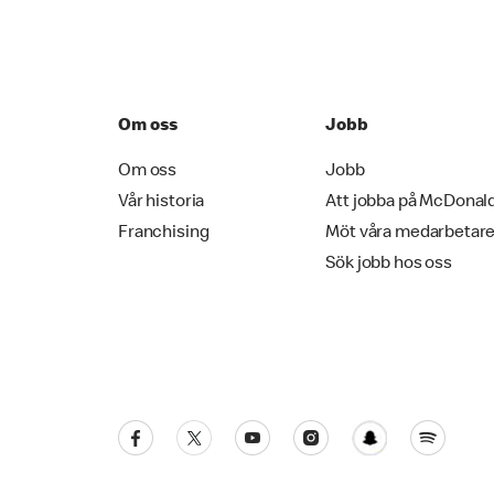
Om oss
Jobb
Om oss
Jobb
Vår historia
Att jobba på McDonal
Franchising
Möt våra medarbetar
Sök jobb hos oss