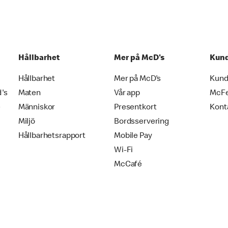
Hållbarhet
Mer på McD's
Kund
Hållbarhet
Mer på McD's
Kund
d's
Maten
Vår app
McF
e
Människor
Presentkort
Kont
Miljö
Bordsservering
Hållbarhetsrapport
Mobile Pay
Wi-Fi
McCafé