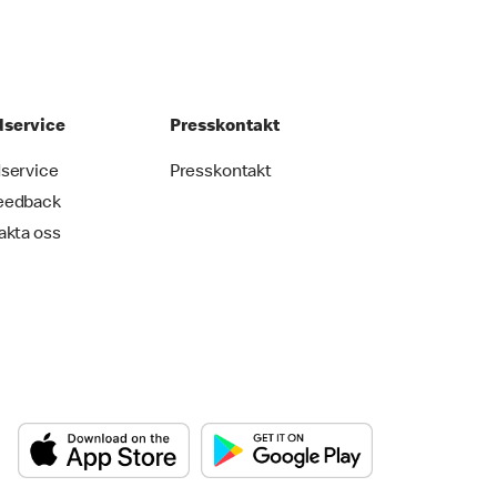
service
Presskontakt
service
Presskontakt
eedback
akta oss