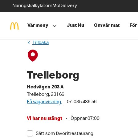
Näringskalkylatorn
McDelivery
Vår meny
Just Nu
Om vår mat
För
Tillbaka
Trelleborg
Hedvägen 203 A
Trelleborg, 231 66
Få väganvisning
07-035 486 56
Vi har nu stängt
•
Öppnar 07:00
Sätt som favoritrestaurang