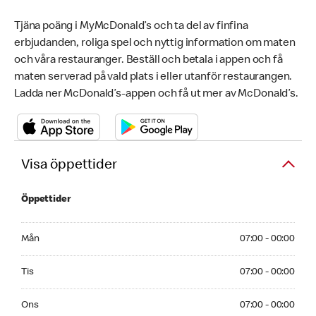
Tjäna poäng i MyMcDonald’s och ta del av finfina
erbjudanden, roliga spel och nyttig information om maten
och våra restauranger. Beställ och betala i appen och få
maten serverad på vald plats i eller utanför restaurangen.
Ladda ner McDonald’s-appen och få ut mer av McDonald’s.
Visa öppettider
Öppettider
Monday 07:00 - 00:00
Mån
07:00 - 00:00
Tuesday 07:00 - 00:00
Tis
07:00 - 00:00
Wednesday 07:00 - 00:00
Ons
07:00 - 00:00