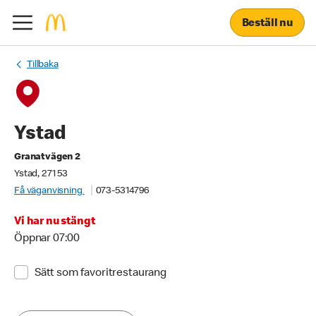
Beställ nu
Tillbaka
Ystad
Granatvägen 2
Ystad, 271 53
Få väganvisning
073-5314796
Vi har nu stängt
Öppnar 07:00
Sätt som favoritrestaurang