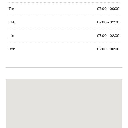
Thursday 07:00 - 00:00
Tor
07:00 - 00:00
Friday 07:00 - 02:00
Fre
07:00 - 02:00
Saturday 07:00 - 02:00
Lör
07:00 - 02:00
Sunday 07:00 - 00:00
Sön
07:00 - 00:00