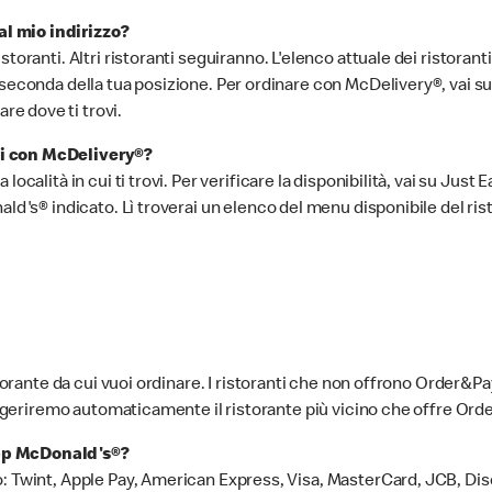
l mio indirizzo?
toranti. Altri ristoranti seguiranno. L'elenco attuale dei ristoran
econda della tua posizione. Per ordinare con McDelivery®, vai su uno
e dove ti trovi.
li con McDelivery®?
ocalità in cui ti trovi. Per verificare la disponibilità, vai su Just 
ald's® indicato. Lì troverai un elenco del menu disponibile del ris
storante da cui vuoi ordinare. I ristoranti che non offrono Order&Pa
 suggeriremo automaticamente il ristorante più vicino che offre O
app McDonald's®?
: Twint, Apple Pay, American Express, Visa, MasterCard, JCB, Dis