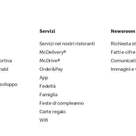
Servizi
Newsroom
Servizi nei nostri ristoranti
Richiesta 
McDelivery®
Fatti e cifre
ortiva
McDrive®
Comunicati
nald
Order&Pay
Immagini e 
App
 sviluppo
Fedeltà
Famiglia
Feste di compleanno
Carte regalo
Wifi