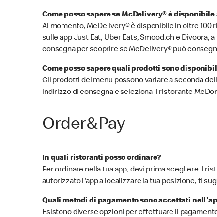
Come posso sapere se McDelivery® è disponibile a
Al momento, McDelivery® è disponibile in oltre 100 ris
sulle app Just Eat, Uber Eats, Smood.ch e Divoora, a s
consegna per scoprire se McDelivery® può consegnar
Come posso sapere quali prodotti sono disponibi
Gli prodotti del menu possono variare a seconda della l
indirizzo di consegna e seleziona il ristorante McDon
Order&Pay
In quali ristoranti posso ordinare?
Per ordinare nella tua app, devi prima scegliere il ri
autorizzato l'app a localizzare la tua posizione, ti
Quali metodi di pagamento sono accettati nell'
Esistono diverse opzioni per effettuare il pagamento