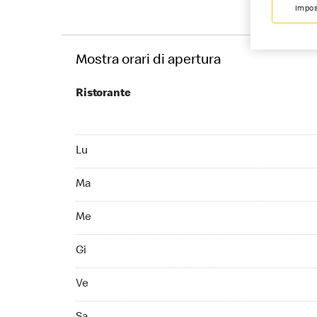
Impos
Mostra orari di apertura
Ristorante
Monday 10:00 - 23:30
Lu
Tuesday 10:00 - 23:30
Ma
Wednesday 10:00 - 23:30
Me
Thursday 10:00 - 23:30
Gi
Friday 10:00 - 00:30
Ve
Saturday 10:00 - 00:30