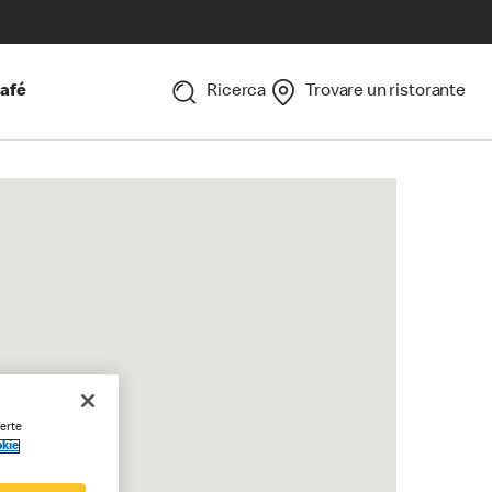
afé
Ricerca
Trovare un ristorante
ferte
okie