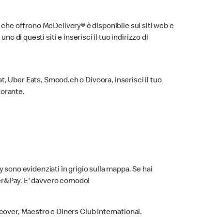
ti che offrono McDelivery® è disponibile sui siti web e
 di questi siti e inserisci il tuo indirizzo di
Eat, Uber Eats, Smood.ch o Divoora, inserisci il tuo
torante.
y sono evidenziati in grigio sulla mappa. Se hai
rder&Pay. E' davvero comodo!
cover, Maestro e Diners Club International.