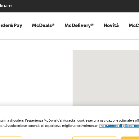
inare
rder&Pay
McDeals®
McDelivery®
Novità
McC
prima di godersi l'esperienza McDonald's! Accetta i cookie per una navigazione ottimale e of
e. Ci vuole solo un secondo e l'esperienza migliora notevolmente!
Per saperne di più sui co