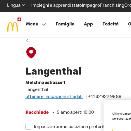
Lingua
Impieghi e apprendistato
Impegno
Franchising
Ord
Menu
Famiglia
App
Fedeltà
O
Langenthal
Melchnaustrasse 1
Langenthal
ottenere indicazioni stradali
+41 62 922 98 88
Racchiude
•
Siamo aperti 10:00
Ultimo passo 
personalizzat
Impostare come posizione preferita