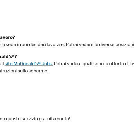
lavoro?
o la sede in cui desideri lavorare. Potrai vedere le diverse posizioni
nald's®?
 il
sito McDonald's® Jobs.
Potrai vedere quali sono le offerte di lavo
istruzioni sullo schermo.
scono questo servizio gratuitamente!