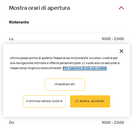
Mostra orari di apertura
Ristorante
Monday 10:00 - 23:00
Lu
10:00 - 23:00
Tuesday 10:00 - 23:00
Ma
10:00 - 23:00
Ultimo passo prima di godersi l'esperienza McDonald's! Accetta i cookie per
Wednesday 10:00 - 23:00
una navigazione ottimale e offerte personalizzate. Ci vuole solo un secondo e
Me
10:00 - 23:00
l'esperienza migliora notevolmente!
Per saperne di più sui cookie
Thursday 10:00 - 23:00
Gi
10:00 - 23:00
Impostazioni
Friday 10:00 - 00:00
Ve
10:00 - 00:00
Continuo senza cookie
Ci siamo, accetto!
Saturday 10:00 - 00:00
Sa
10:00 - 00:00
Sunday 10:00 - 23:00
Do
10:00 - 23:00