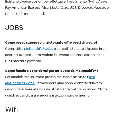
Esistono diverse opzioni per effettuare il pagamento: Twint, Apple
Pay, American Express, Visa, MasterCard, JCB, Discover, Maestro e
Diners Club International.
JOBS
Come posso sapere se un ristorante offre posti di lavoro?
Connettiti a
McDonald's® Jobs
e cerca il ristorante o la sede in cui
desideri lavorare. Potrai vedere le diverse posizioni disponibili nel
tuo ristorante preferito.
Come faccio a candidarmi per un lavoro da McDonald's®?
Per candidarti a un lavoro presso McDonald's®, visita il
sito
McDonald's® Jobs.
Potrai vedere quali sono le offerte di lavoro
disponibili in base alla località, al ristorante o al tipo di lavoro. Clicca
quindi su candidarsi e segui le istruzioni sullo schermo.
Wifi