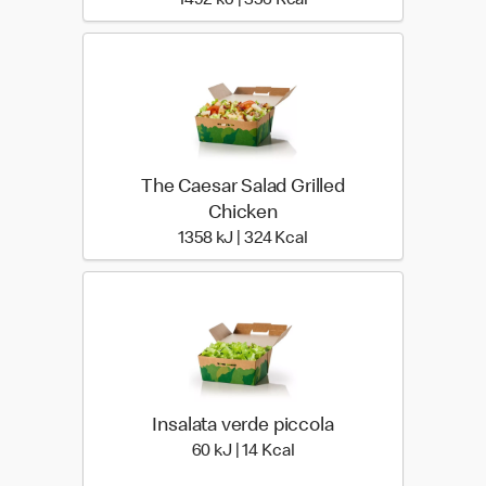
1492 kJ | 356 Kcal
The Caesar Salad Grilled
Chicken
1358 kiloJoule | 324 kilo
1358 kJ | 324 Kcal
Insalata verde piccola
60 kiloJoule | 14 kilo calor
60 kJ | 14 Kcal