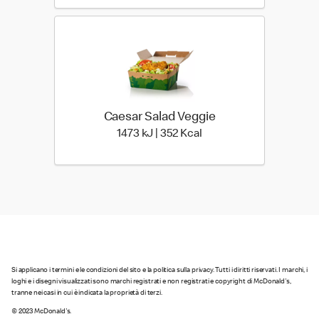
Caesar Salad Veggie
1473 kiloJoule | 352 kilo
1473 kJ | 352 Kcal
Si applicano i termini e le condizioni del sito e la politica sulla privacy. Tutti i diritti riservati. I marchi, i
loghi e i disegni visualizzati sono marchi registrati e non registrati e copyright di McDonald's,
tranne nei casi in cui è indicata la proprietà di terzi.
© 2023 McDonald's.