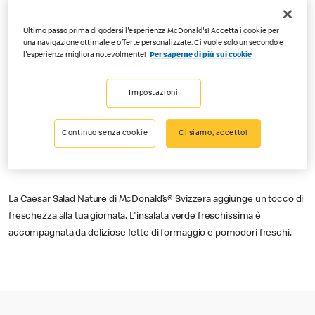
Ultimo passo prima di godersi l'esperienza McDonald's! Accetta i cookie per
una navigazione ottimale e offerte personalizzate. Ci vuole solo un secondo e
l'esperienza migliora notevolmente!
Per saperne di più sui cookie
Impostazioni
Continuo senza cookie
Ci siamo, accetto!
La Caesar Salad Nature di McDonald’s® Svizzera aggiunge un tocco di
freschezza alla tua giornata. L'insalata verde freschissima è
accompagnata da deliziose fette di formaggio e pomodori freschi.