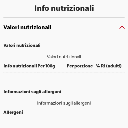
Info nutrizionali
Valori nutrizionali
Valori nutrizionali
Valori nutrizionali
per 100 grams
per portion
% d
Info nutrizionali
Per 100g
Per porzione
% RI (adulti)
Informazioni sugli allergeni
Informazioni sugli allergeni
Allergeni