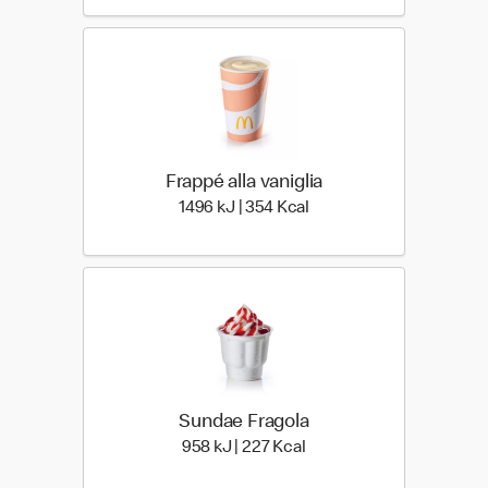
Frappé alla vaniglia
1496 kiloJoule | 354 kilo
1496 kJ | 354 Kcal
Sundae Fragola
958 kiloJoule | 227 kilo c
958 kJ | 227 Kcal