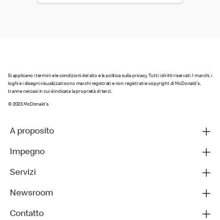
Si applicano i termini e le condizioni del sito e la politica sulla privacy. Tutti i diritti riservati. I marchi, i
loghi e i disegni visualizzati sono marchi registrati e non registrati e copyright di McDonald's,
tranne nei casi in cui è indicata la proprietà di terzi.
© 2023 McDonald's.
A proposito
Impegno
Servizi
Newsroom
Contatto