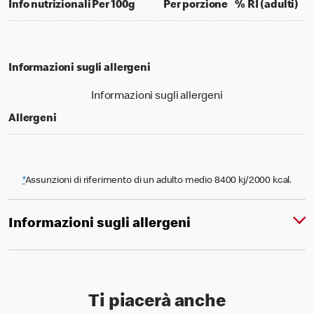
per 100 grams
per portion
% d
Info nutrizionali
Per 100g
Per porzione
% RI (adulti)
Informazioni sugli allergeni
Informazioni sugli allergeni
Allergeni
*
Assunzioni di riferimento di un adulto medio 8400 kj/2000 kcal.
Informazioni sugli allergeni
Ti piacerà anche