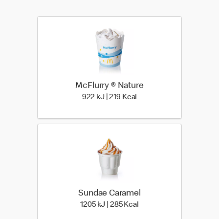
McFlurry ® Nature
922 kiloJoule | 219 kilo c
922 kJ | 219 Kcal
Sundae Caramel
1205 kiloJoule | 285 kilo
1205 kJ | 285 Kcal