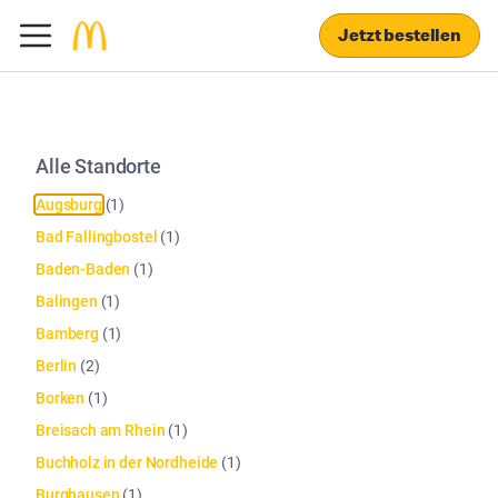
Jetzt bestellen
Alle Standorte
Augsburg
(
1
)
Bad Fallingbostel
(
1
)
Baden-Baden
(
1
)
Balingen
(
1
)
Bamberg
(
1
)
Berlin
(
2
)
Borken
(
1
)
Breisach am Rhein
(
1
)
Buchholz in der Nordheide
(
1
)
Burghausen
(
1
)