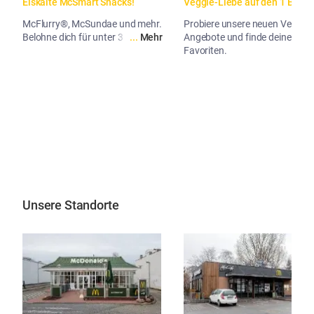
Eiskalte McSmart Snacks!
Veggie-Liebe auf den 1 Biss.
McFlurry®, McSundae und mehr.
Probiere unsere neuen Veggie-
Belohne dich für unter 3 Euro.
...
Mehr
Angebote und finde deinen
Favoriten.
...
Me
Unsere Standorte