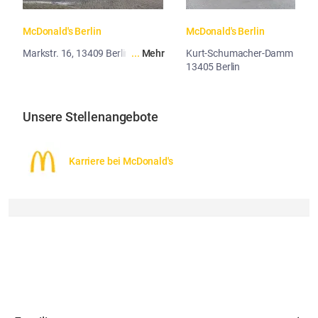
McDonald's Berlin
McDonald's Berlin
Markstr. 16, 13409 Berlin
...
Mehr
Kurt-Schumacher-Damm 38,
13405 Berlin
...
Me
Unsere Stellenangebote
Karriere bei McDonald's