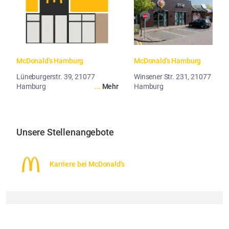
McDonald's Hamburg
McDonald's Hamburg
Lüneburgerstr. 39, 21077
Winsener Str. 231, 21077
Hamburg
...
Mehr
Hamburg
...
Me
Unsere Stellenangebote
Karriere bei McDonald's