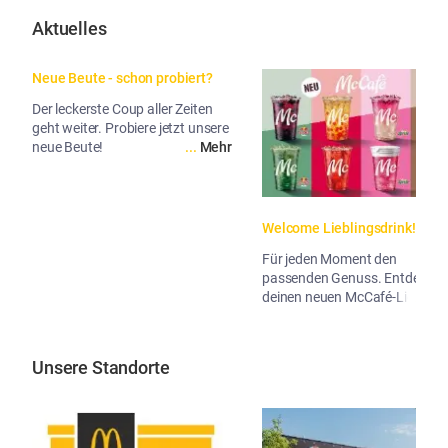
Aktuelles
Neue Beute - schon probiert?
Der leckerste Coup aller Zeiten
geht weiter. Probiere jetzt unsere
neue Beute!
...
Mehr
Welcome Lieblingsdrink!
Für jeden Moment den
passenden Genuss. Entdecke
deinen neuen McCafé-Liebling!
...
Me
Unsere Standorte