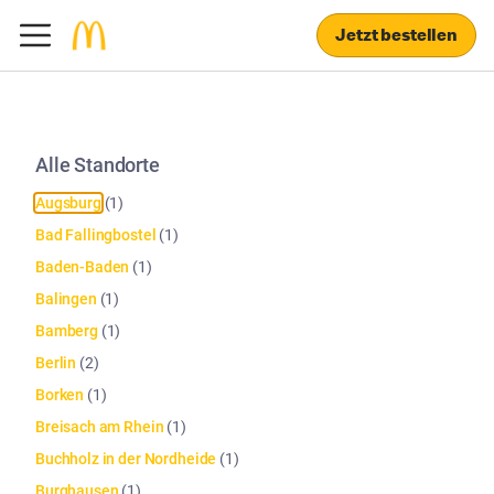
Jetzt bestellen
Alle Standorte
Augsburg
(
1
)
Bad Fallingbostel
(
1
)
Baden-Baden
(
1
)
Balingen
(
1
)
Bamberg
(
1
)
Berlin
(
2
)
Borken
(
1
)
Breisach am Rhein
(
1
)
Buchholz in der Nordheide
(
1
)
Burghausen
(
1
)