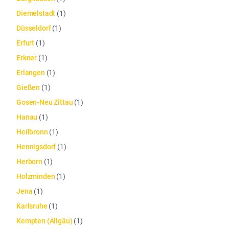
Diemelstadt
(
1
)
Düsseldorf
(
1
)
Erfurt
(
1
)
Erkner
(
1
)
Erlangen
(
1
)
Gießen
(
1
)
Gosen-Neu Zittau
(
1
)
Hanau
(
1
)
Heilbronn
(
1
)
Hennigsdorf
(
1
)
Herborn
(
1
)
Holzminden
(
1
)
Jena
(
1
)
Karlsruhe
(
1
)
Kempten (Allgäu)
(
1
)