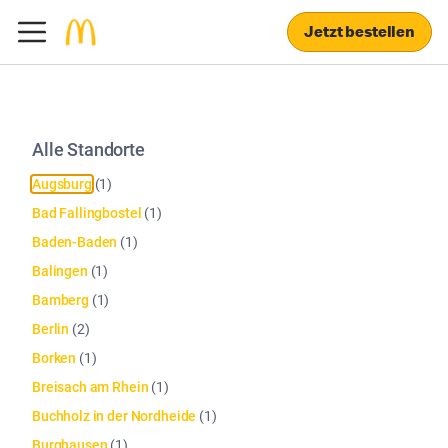
Jetzt bestellen
Alle Standorte
Augsburg
(
1
)
Bad Fallingbostel
(
1
)
Baden-Baden
(
1
)
Balingen
(
1
)
Bamberg
(
1
)
Berlin
(
2
)
Borken
(
1
)
Breisach am Rhein
(
1
)
Buchholz in der Nordheide
(
1
)
Burghausen
(
1
)