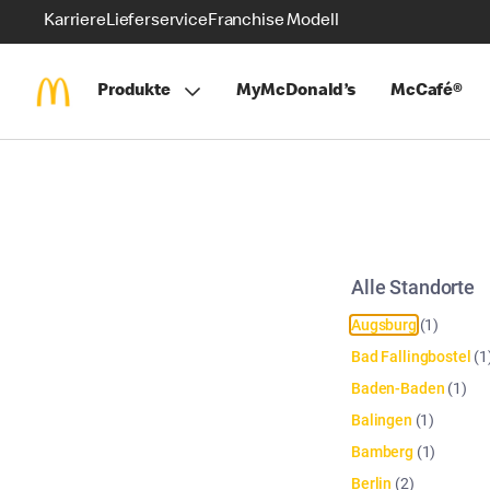
Karriere
Lieferservice
Franchise Modell
Produkte
MyMcDonald’s
McCafé®
Alle Standorte
Augsburg
(
1
)
Bad Fallingbostel
(
1
Baden-Baden
(
1
)
Balingen
(
1
)
Bamberg
(
1
)
Berlin
(
2
)