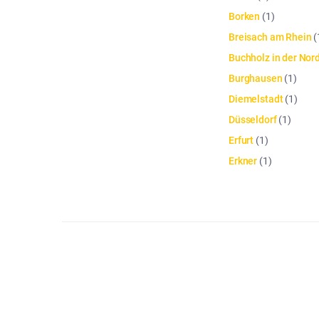
Borken
(
1
)
Breisach am Rhein
(
Buchholz in der Nor
Burghausen
(
1
)
Diemelstadt
(
1
)
Düsseldorf
(
1
)
Erfurt
(
1
)
Erkner
(
1
)
Die Artikelliste wurde aktualisiert. Anzahl der Artikel: 42