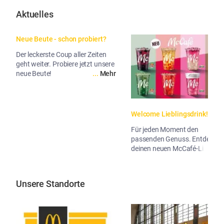
Aktuelles
Neue Beute - schon probiert?
Der leckerste Coup aller Zeiten
geht weiter. Probiere jetzt unsere
neue Beute!
...
Mehr
Welcome Lieblingsdrink!
Für jeden Moment den
passenden Genuss. Entdecke
deinen neuen McCafé-Liebling!
...
Me
Unsere Standorte