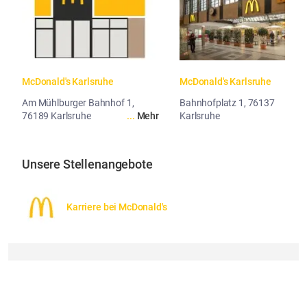
McDonald's Karlsruhe
McDonald's Karlsruhe
Am Mühlburger Bahnhof 1,
Bahnhofplatz 1, 76137
76189 Karlsruhe
...
Mehr
Karlsruhe
...
Me
Unsere Stellenangebote
Karriere bei McDonald's